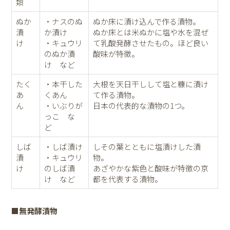
類
ぬか
・ナスのぬ
ぬか床に漬け込んで作る漬物。
漬
か漬け
ぬか床とは米ぬかに塩や水を混ぜ
け
・キュウリ
て乳酸発酵させたもの。ほど良い
のぬか漬
酸味が特徴。
け など
たく
・本干した
大根を天日干しして塩と糠に漬け
あ
くあん
て作る漬物。
ん
・いぶりが
日本の代表的な漬物の1つ。
っこ な
ど
しば
・しば漬け
しその葉とともに塩漬けした漬
漬
・キュウリ
物。
け
のしば漬
あざやかな紫色と酸味が特徴の京
け など
都を代表する漬物。
■無発酵漬物