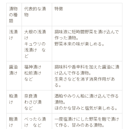
漬物
代表的な漬
特徴
の種
物
類
浅漬
大根の浅漬
調味液に短時間野菜を漬け込んで
け
け
作った漬物。
キュウリの
野菜本来の味が楽しめる。
浅漬け な
ど
醤油
福神漬け
調味料や香辛料を加えた醤油に漬
漬け
松前漬け
け込んで作る漬物。
など
生臭さなどを消す消臭作用があ
る。
粕漬
奈良漬
酒粕やみりん粕に漬け込んで作る
け
わさび漬
漬物。
など
ほのかな甘みと塩気が楽しめる。
麹漬
べったら漬
一度塩漬けにした野菜を麹で漬け
け
け など
て作る、甘みのある漬物。