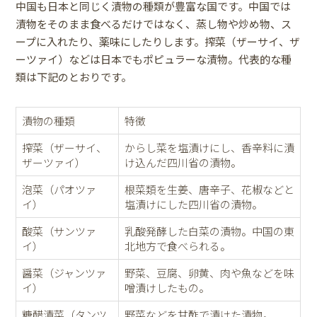
中国も日本と同じく漬物の種類が豊富な国です。中国では
漬物をそのまま食べるだけではなく、蒸し物や炒め物、ス
ープに入れたり、薬味にしたりします。搾菜（ザーサイ、ザ
ーツァイ）などは日本でもポピュラーな漬物。代表的な種
類は下記のとおりです。
漬物の種類
特徴
搾菜（ザーサイ、
からし菜を塩漬けにし、香辛料に漬
ザーツァイ）
け込んだ四川省の漬物。
泡菜（パオツァ
根菜類を生姜、唐辛子、花椒などと
イ）
塩漬けにした四川省の漬物。
酸菜（サンツァ
乳酸発酵した白菜の漬物。中国の東
イ）
北地方で食べられる。
醤菜（ジャンツァ
野菜、豆腐、卵黄、肉や魚などを味
イ）
噌漬けしたもの。
糖醋漬菜（タンツ
野菜などを甘酢で漬けた漬物。