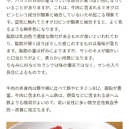
や、パックのお肉の重なっている部分が黒っぽい色になって
いることがありますが、これは、牛肉に含まれるミオグロ
ビンという成分が酸素と結合していないため起こる現象で
す。空気に触れてミオグロビンが酸素と結合すると、よく見
るような鮮赤色になります。
脂肪は乳白色で適度な弾力があるものが良いといわれてお
り、脂肪が硬くぽろぽろした感じのするものは風味が落ち
ます。脂肪の量は好みによりますが、サシのキメが細かい
と口当たりがよく、柔らかい肉質になります。
ちなみにA5などのランクは味の優劣ではなく、サシの入り
具合によるものです。
牛肉の赤身肉は豚や鶏に比べて鉄やビタミンB12、亜鉛が豊
富。牛肉に含まれるヘム鉄は、野菜などに含まれる非ヘム
鉄よりも吸収がよいので、若い女性に多い鉄欠乏性貧血予
防・改善に役立ちます。