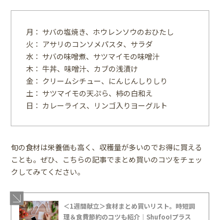
月： サバの塩焼き、ホウレンソウのおひたし
火： アサリのコンソメパスタ、サラダ
水： サバの味噌煮、サツマイモの味噌汁
木： 牛丼、味噌汁、カブの浅漬け
金： クリームシチュー、にんじんしりしり
土： サツマイモの天ぷら、柿の白和え
日： カレーライス、リンゴ入りヨーグルト
旬の食材は栄養価も高く、収穫量が多いのでお得に買える
ことも。ぜひ、こちらの記事でまとめ買いのコツをチェッ
クしてみてください。
＜1週間献立＞食材まとめ買いリスト。時短調
理＆食費節約のコツも紹介｜Shufoo!プラス