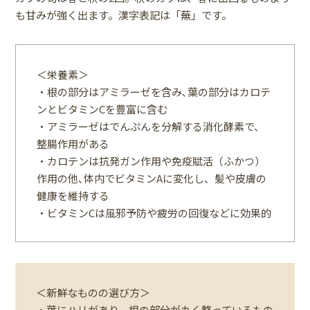
も甘みが強く出ます。漢字表記は「蕪」です。
＜栄養素＞
・根の部分はアミラーゼを含み､葉の部分はカロテ
ンとビタミンCを豊富に含む
・アミラーゼはでんぷんを分解する消化酵素で、
整腸作用がある
・カロテンは抗発ガン作用や免疫賦活（ふかつ）
作用の他､体内でビタミンAに変化し、髪や皮膚の
健康を維持する
・ビタミンCは風邪予防や疲労の回復などに効果的
＜新鮮なものの選び方＞
・葉にハリがあり、根の部分が丸く整っているもの