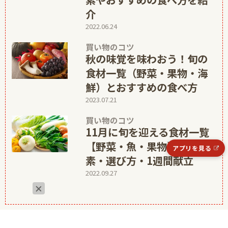
介
2022.06.24
買い物のコツ
秋の味覚を味わおう！旬の
食材一覧（野菜・果物・海
鮮）とおすすめの食べ方
2023.07.21
買い物のコツ
11月に旬を迎える食材一覧
【野菜・魚・果物】│栄養
アプリを見る
素・選び方・1週間献立
2022.09.27