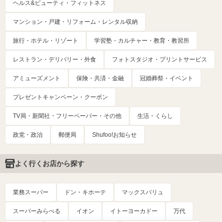
ヘルス&ビューティ・フィットネス
マンション・戸建・リフォーム・レンタル収納
旅行・ホテル・リゾート
学習塾・カルチャー・教育・教習所
レストラン・デリバリー・外食
フォトスタジオ・プリントサービス
アミューズメント
保険・共済・金融
冠婚葬祭・イベント
プレゼントキャンペーン・クーポン
TV局・新聞社・フリーペーパー・その他
生活・くらし
政党・政治
郵便局
Shufoo!お知らせ
よく行くお店から探す
業務スーパー
ドン・キホーテ
マックスバリュ
スーパーみらべる
イオン
イトーヨーカドー
万代