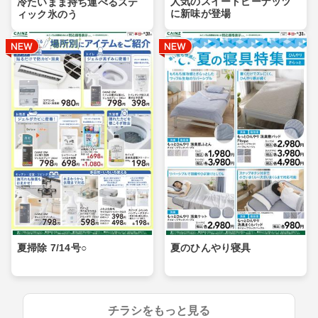
人気のスイートピーナッツ
冷たいまま持ち運べるステ
に新味が登場
ィック氷のう
夏掃除 7/14号○
夏のひんやり寝具
チラシをもっと見る