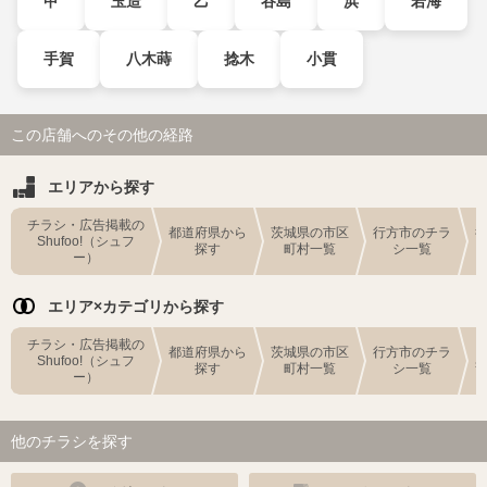
甲
玉造
乙
谷島
浜
若海
手賀
八木蒔
捻木
小貫
この店舗へのその他の経路
エリアから探す
チラシ・広告掲載の
都道府県から
茨城県の市区
行方市のチラ
Shufoo!（シュフ
探す
町村一覧
シ一覧
ー）
エリア×カテゴリから探す
チラシ・広告掲載の
都道府県から
茨城県の市区
行方市のチラ
Shufoo!（シュフ
探す
町村一覧
シ一覧
ー）
他のチラシを探す