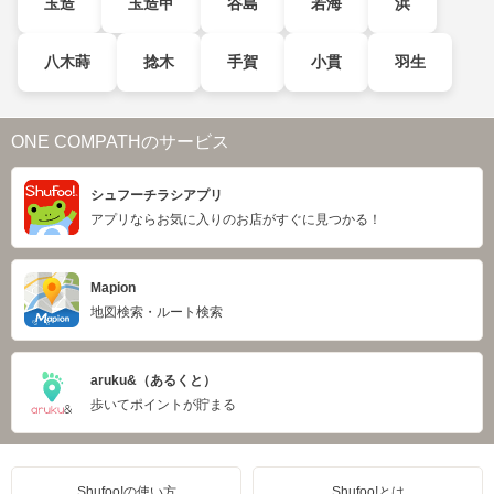
玉造
玉造甲
谷島
若海
浜
八木蒔
捻木
手賀
小貫
羽生
ONE COMPATHのサービス
シュフーチラシアプリ
アプリならお気に入りのお店がすぐに見つかる！
Mapion
地図検索・ルート検索
aruku&（あるくと）
歩いてポイントが貯まる
Shufoo!の使い方
Shufoo!とは