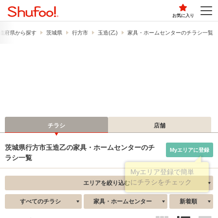
お気に入り
道府県から探す
茨城県
行方市
玉造(乙)
家具・ホームセンターのチラシ一覧
チラシ
店舗
茨城県行方市玉造乙の家具・ホームセンターのチ
Myエリアに登録
ラシ一覧
エリアを絞り込む
すべてのチラシ
家具・ホームセンター
新着順