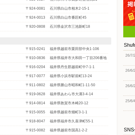
〒924-0081
石川県白山市相木2-15-1
〒924-0013
石川県白山市番匠町45
〒920-0808
石川県金沢市三池新町18
Shu
〒915-0241
福井県越前市栗田部中央1-106
26/7/
〒910-0836
福井県福井市大和田一丁目206番地
〒916-0204
福井県丹生郡越前町中7-1-1
26/6/
〒917-0077
福井県小浜市駅前町13-24
〒911-0802
福井県勝山市昭和町1-11-50
26/6/
〒919-0628
福井県あわら市大溝3-4-14
25/6/
〒914-0814
福井県敦賀市木崎20-12
〒915-0055
福井県越前市畑町3-1-1
〒918-8047
福井県福井市久喜津町55-1
SN
〒915-0082
福井県越前市国高1-2-2