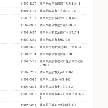
〒500-8267
岐阜県岐阜市茜部寺屋敷1-84-1
〒501-3133
岐阜県岐阜市芥見南山2-1-8
〒509-7731
岐阜県恵那市明智町石坪469-2
〒502-0002
岐阜県岐阜市粟野東1-105-1
〒503-2417
岐阜県揖斐郡池田町本郷917-1
〒500-8381
岐阜県岐阜市市橋2-2-5
〒501-0603
岐阜県揖斐郡揖斐川町上南方130
〒501-3154
岐阜県岐阜市岩田東3-180
〒509-7401
岐阜県恵那市岩村町飯羽間字松割
2294-1
〒509-7201
岐阜県恵那市大井町180-1
〒503-0015
岐阜県大垣市林町8-101
〒503-0804
岐阜県大垣市中ノ江2-3-3
〒503-0932
岐阜県大垣市本今町字西ノ側1639-
1
〒505-0044
岐阜県美濃加茂市加茂川町3