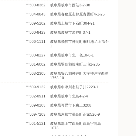
〒500-8362
岐阜県岐阜市西荘3-2-38
〒504-0843
岐阜県各務原市蘇原青雲町4-1-25
〒509-5202
岐阜県土岐市下石町304-91
〒500-8423
岐阜県岐阜市渋谷町37-1
〒506-1111
岐阜県飛騨市神岡町東町池ノ上754-
1
〒500-8227
岐阜県岐阜市北一色10-6-1
〒501-6002
岐阜県羽島郡岐南町三宅2-235
〒503-2305
岐阜県安八郡神戸町大字神戸字西浦
1753-10
〒509-9132
岐阜県中津川市茄子川2223-1
〒502-0911
岐阜県岐阜市北島4-2-4
〒509-0203
岐阜県可児市下恵土3208
〒509-7203
岐阜県恵那市長島町正家526-9
〒501-5121
岐阜県郡上市白鳥町白鳥字向島
1073