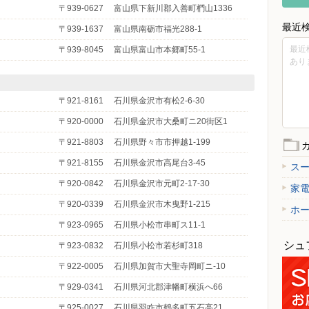
〒939-0627
富山県下新川郡入善町椚山1336
最近
〒939-1637
富山県南砺市福光288-1
最近
〒939-8045
富山県富山市本郷町55-1
あり
〒921-8161
石川県金沢市有松2-6-30
〒920-0000
石川県金沢市大桑町ニ20街区1
〒921-8803
石川県野々市市押越1-199
〒921-8155
石川県金沢市高尾台3-45
ス
〒920-0842
石川県金沢市元町2-17-30
家
〒920-0339
石川県金沢市木曳野1-215
ホ
〒923-0965
石川県小松市串町ス11-1
シュ
〒923-0832
石川県小松市若杉町318
〒922-0005
石川県加賀市大聖寺岡町ニ-10
〒929-0341
石川県河北郡津幡町横浜へ66
〒925-0027
石川県羽咋市鶴多町五石高21