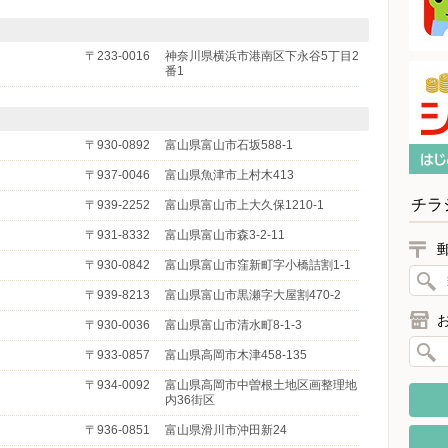
〒233-0016
神奈川県横浜市港南区下永谷5丁目2
番1
〒930-0892
富山県富山市石坂588-1
〒937-0046
富山県魚津市上村木413
チラ
〒939-2252
富山県富山市上大久保1210-1
〒931-8332
富山県富山市森3-2-11
〒930-0842
富山県富山市窪新町字小橋詰割1-1
〒939-8213
富山県富山市黒瀬字大屋割470-2
〒930-0036
富山県富山市清水町8-1-3
〒933-0857
富山県高岡市木津458-135
〒934-0092
富山県高岡市中曽根土地区画整理地
内36街区
〒936-0851
富山県滑川市沖田新24