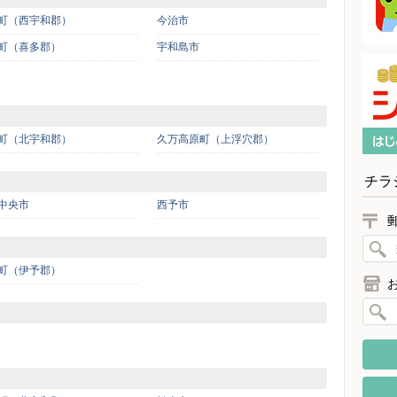
町（西宇和郡）
今治市
町（喜多郡）
宇和島市
町（北宇和郡）
久万高原町（上浮穴郡）
チラ
中央市
西予市
町（伊予郡）