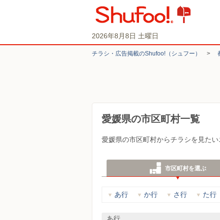
2026年8月8日 土曜日
チラシ・​広告掲載の​Shufoo!​（シュフー）
>
愛媛県の市区町村一覧
愛媛県の市区町村からチラシを見たい
市区町村を選ぶ
あ行
か行
さ行
た行
あ行