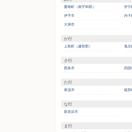
愛南町（南宇和郡）
伊方
伊予市
内子
大洲市
か行
上島町（越智郡）
鬼北
さ行
西条市
四国
た行
東温市
砥部
な行
新居浜市
ま行