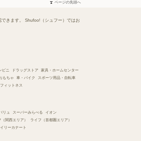
ページの先頭へ
ます。 Shufoo!（シュフー）ではお
ンビニ
ドラッグストア
家具・ホームセンター
おもちゃ
車・バイク
スポーツ用品・自転車
フィットネス
バリュ
スーパーみらべる
イオン
フ（関西エリア）
ライフ（首都圏エリア）
イリーカナート