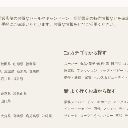
辺店舗のお得なセールやキャンペーン、期間限定の特売情報などを確認でき
、手軽にご確認いただけます。お得な情報をぜひご活用ください。
カテゴリから探す
スーパー
食品･菓子･飲料･酒･日用品･コ
秋田県
山形県
福島県
家電店
ファッション
キッズ・ベビー・
県
茨城県
栃木県
群馬県
携帯・通信・家電
ヘルス＆ビューティ・
石川県
福井県
よく行くお店から探す
奈良県
和歌山県
山口県
業務スーパー
ドン・キホーテ
マックス
イトーヨーカドー
万代
マルエツ
ライ
サミット
コープこうべ
バロー
三和
デ
大分県
宮崎県
鹿児島県
沖縄県