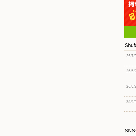
Shu
26/7/
26/6/
26/6/
25/6/
SN