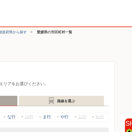
都道府県から探す
>
愛媛県の市区町村一覧
エリアをお選びください。
路線を選ぶ
な行
は行
ま行
や行
ら行
わ行