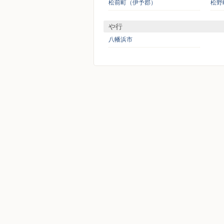
松前町（伊予郡）
松野
や行
八幡浜市