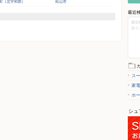
町（北宇和郡）
松山市
最近
最近
あり
ス
家
ホ
シュ