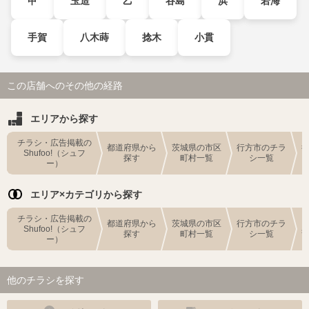
甲
玉造
乙
谷島
浜
若海
手賀
八木蒔
捻木
小貫
この店舗へのその他の経路
エリアから探す
チラシ・広告掲載の
都道府県から
茨城県の市区
行方市のチラ
Shufoo!（シュフ
探す
町村一覧
シ一覧
ー）
エリア×カテゴリから探す
チラシ・広告掲載の
都道府県から
茨城県の市区
行方市のチラ
Shufoo!（シュフ
探す
町村一覧
シ一覧
ー）
他のチラシを探す