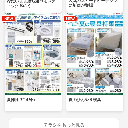
人気のスイートピーナッツ
冷たいまま持ち運べるステ
に新味が登場
ィック氷のう
夏掃除 7/14号○
夏のひんやり寝具
チラシをもっと見る