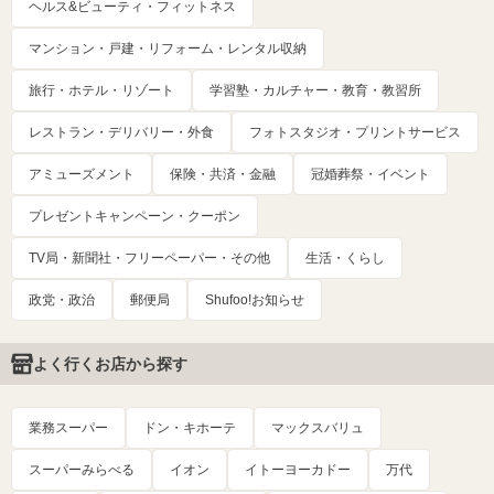
ヘルス&ビューティ・フィットネス
マンション・戸建・リフォーム・レンタル収納
旅行・ホテル・リゾート
学習塾・カルチャー・教育・教習所
レストラン・デリバリー・外食
フォトスタジオ・プリントサービス
アミューズメント
保険・共済・金融
冠婚葬祭・イベント
プレゼントキャンペーン・クーポン
TV局・新聞社・フリーペーパー・その他
生活・くらし
政党・政治
郵便局
Shufoo!お知らせ
よく行くお店から探す
業務スーパー
ドン・キホーテ
マックスバリュ
スーパーみらべる
イオン
イトーヨーカドー
万代