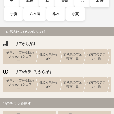
甲
玉造
乙
谷島
浜
若海
手賀
八木蒔
捻木
小貫
この店舗へのその他の経路
エリアから探す
チラシ・広告掲載の
都道府県から
茨城県の市区
行方市のチラ
Shufoo!（シュフ
探す
町村一覧
シ一覧
ー）
エリア×カテゴリから探す
チラシ・広告掲載の
都道府県から
茨城県の市区
行方市のチラ
Shufoo!（シュフ
探す
町村一覧
シ一覧
ー）
他のチラシを探す