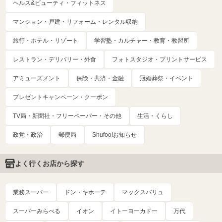
ヘルス&ビューティ・フィットネス
マンション・戸建・リフォーム・レンタル収納
旅行・ホテル・リゾート
学習塾・カルチャー・教育・教習所
レストラン・デリバリー・外食
フォトスタジオ・プリントサービス
アミューズメント
保険・共済・金融
冠婚葬祭・イベント
プレゼントキャンペーン・クーポン
TV局・新聞社・フリーペーパー・その他
生活・くらし
政党・政治
郵便局
Shufoo!お知らせ
よく行くお店から探す
業務スーパー
ドン・キホーテ
マックスバリュ
スーパーみらべる
イオン
イトーヨーカドー
万代