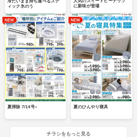
人気のスイートピーナッツ
冷たいまま持ち運べるステ
に新味が登場
ィック氷のう
夏掃除 7/14号○
夏のひんやり寝具
チラシをもっと見る