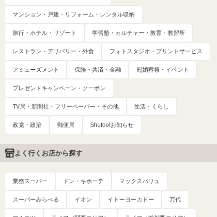
マンション・戸建・リフォーム・レンタル収納
旅行・ホテル・リゾート
学習塾・カルチャー・教育・教習所
レストラン・デリバリー・外食
フォトスタジオ・プリントサービス
アミューズメント
保険・共済・金融
冠婚葬祭・イベント
プレゼントキャンペーン・クーポン
TV局・新聞社・フリーペーパー・その他
生活・くらし
政党・政治
郵便局
Shufoo!お知らせ
よく行くお店から探す
業務スーパー
ドン・キホーテ
マックスバリュ
スーパーみらべる
イオン
イトーヨーカドー
万代