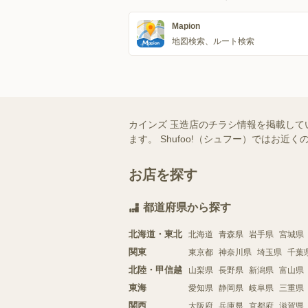
Mapion
地図検索、ルート検索
カインズ 玉造店のチラシ情報を掲載して
ます。 Shufoo!（シュフー）では
お店を探す
都道府県から探す
北海道・東北
北海道
青森県
岩手県
宮城県
関東
東京都
神奈川県
埼玉県
千葉
北陸・甲信越
山梨県
長野県
新潟県
富山県
東海
愛知県
静岡県
岐阜県
三重県
関西
大阪府
兵庫県
京都府
滋賀県