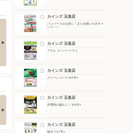
カインズ 玉造店
パンパースがお得に！まとめ買いの大チャ
ンス！〇
カインズ 玉造店
アサヒ スーパードライ
散水 7/17号○
暑さ対策 7/17号○
カインズ 玉造店
グリーンコーラ 8/4号○
の酒類合同キャンペ
カインズ 玉造店
ン
停電時の備えに！ 8/4号○
の酒類合同キャンペーン
催中！ 抽選で最大…
カインズ 玉造店
散水 7/17号○