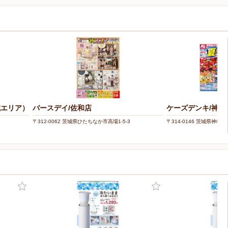
城エリア）
バースデイ/佐和店
ケーズデンキ/神栖
〒312-0062 茨城県ひたちなか市高場1-5-3
〒314-0146 茨城県神栖市