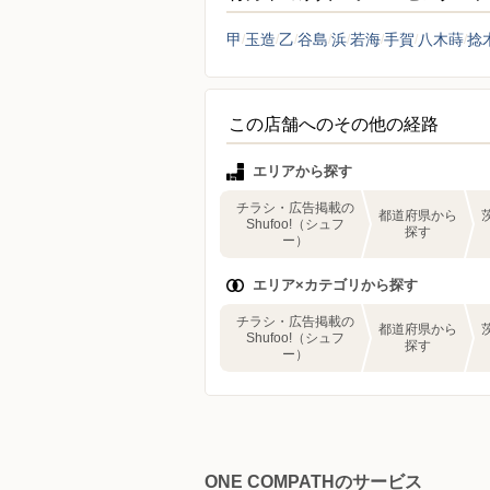
甲
玉造
乙
谷島
浜
若海
手賀
八木蒔
捻
この店舗へのその他の経路
エリアから探す
チラシ・広告掲載の
都道府県から
Shufoo!（シュフ
探す
ー）
エリア×カテゴリから探す
チラシ・広告掲載の
都道府県から
Shufoo!（シュフ
探す
ー）
ONE COMPATHのサービス