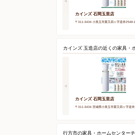
カインズ 石岡玉里店
〒311-3434 小美玉市栗又四ヶ字逆井2548-
カインズ 玉造店の近くの家具・
カインズ 石岡玉里店
〒311-3434 茨城県小美玉市栗又四ヶ字逆井2
行方市の家具・ホームセンター