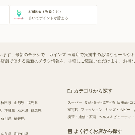
aruku&（あるくと）
歩いてポイントが貯まる
います。最新のチラシで、カインズ 玉造店で実施中のお得なセールや
お近くの店舗で使える最新のチラシ情報を、手軽にご確認いただけます。お
カテゴリから探す
スーパー
食品･菓子･飲料･酒･日用品･コ
秋田県
山形県
福島県
家電店
ファッション
キッズ・ベビー・
県
茨城県
栃木県
群馬県
携帯・通信・家電
ヘルス＆ビューティ・
石川県
福井県
よく行くお店から探す
奈良県
和歌山県