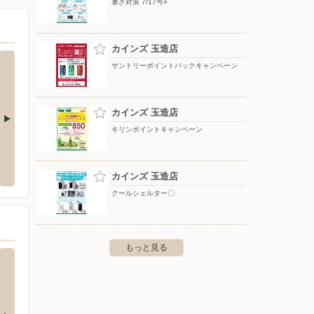
暑さ対策 7/17号○
カインズ 玉造店
サントリーポイントバックキャンペーン
カインズ 玉造店
キリンポイントキャンペーン
店
カインズ 石岡玉里店
セイコ
平泉2-120
〒311-3434 茨城県小美玉市栗又四ヶ字逆井2548-1
〒311-
カインズ 玉造店
クールシェルター〇
もっと見る