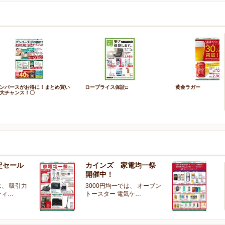
ンパースがお得に！まとめ買い
ロープライス保証□
黄金ラガー
大チャンス！〇
定セール
カインズ 家電均一祭
夏
開催中！
ー
、 吸引力
3000円均一では、 オーブン
夏
ティ…
トースター 電気ケ…
開