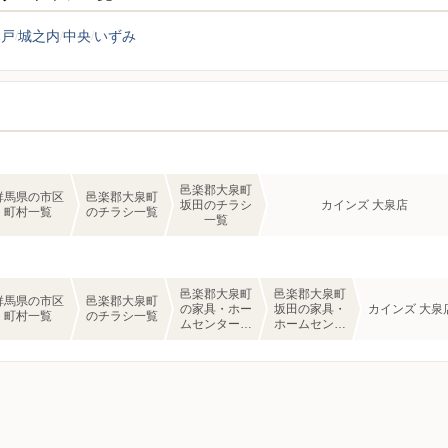
木戸
城之内
中央
いずみ
邑楽郡大泉町
群馬県の市区
邑楽郡大泉町
坂田のチラシ
カインズ 大泉店
町村一覧
のチラシ一覧
一覧
邑楽郡大泉町
邑楽郡大泉町
群馬県の市区
邑楽郡大泉町
の家具・ホー
坂田の家具・
カインズ 大泉
町村一覧
のチラシ一覧
ムセンターの
ホームセンタ
チラシ一覧
ーのチラシ一
覧