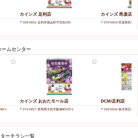
カインズ 足利店
カインズ 邑楽店
〒326-0831 足利市堀込町字宮前265
〒370-0603 邑楽郡邑楽町
ホームセンター
カインズ おおたモール店
DCM/足利店
8-1
〒373-0817 群馬県太田市飯塚町625-1
〒326-0044 栃木県足利市助
ンターチラシ一覧