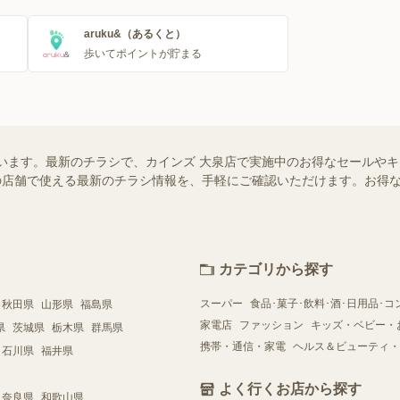
aruku&（あるくと）
歩いてポイントが貯まる
います。最新のチラシで、カインズ 大泉店で実施中のお得なセールや
お近くの店舗で使える最新のチラシ情報を、手軽にご確認いただけます。お
カテゴリから探す
スーパー
食品･菓子･飲料･酒･日用品･コ
秋田県
山形県
福島県
家電店
ファッション
キッズ・ベビー・
県
茨城県
栃木県
群馬県
携帯・通信・家電
ヘルス＆ビューティ・
石川県
福井県
よく行くお店から探す
奈良県
和歌山県