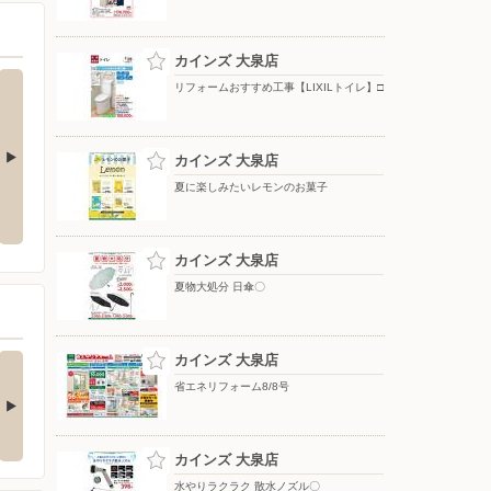
カインズ 大泉店
リフォームおすすめ工事【LIXILトイレ】□
カインズ 大泉店
夏に楽しみたいレモンのお菓子
ト10倍_8月は
夏物大処分 日傘〇
夏物大処分 ポップアップテント
+水物〇
カインズ 大泉店
夏物大処分 日傘〇
の酒類合同キャンペ
カインズ 大泉店
ン
省エネリフォーム8/8号
の酒類合同キャンペーン
催中！ 抽選で最大…
カインズ 大泉店
水やりラクラク 散水ノズル〇