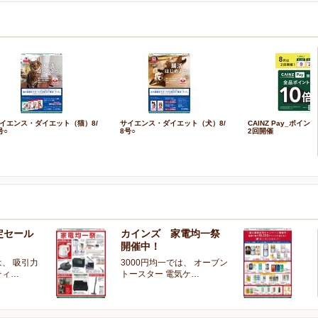
イエンス・ダイエット（猫）8/
サイエンス・ダイエット（犬）8/
CAINZ Pay_ポイン
号○
8号○
2回開催
定セール
カインズ 家電均一祭
夏
開催中！
ー
、 吸引力
3000円均一では、 オーブン
夏
ティ…
トースター 電気ケ…
開