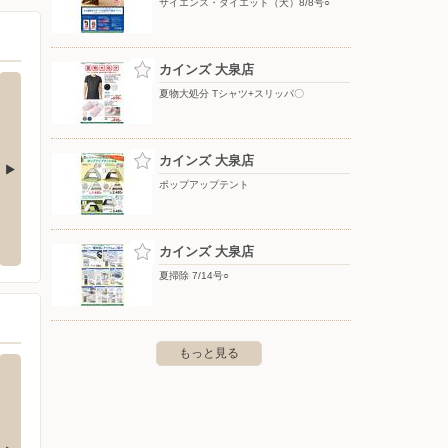
サイエンス・ダイエット（犬）8/8号○
カインズ 大泉店
夏物大処分 Tシャツ+スリッパ〇
カインズ 大泉店
ポップアップテント
プ新井店
ウエルシア/大泉中央店
カイン
新井町533-2
〒370-0516 群馬県邑楽郡大泉町中央1-5-8
〒370-
カインズ 大泉店
夏掃除 7/14号○
もっと見る