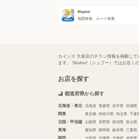
Mapion
地図検索、ルート検索
カインズ 大泉店のチラシ情報を掲載して
ます。 Shufoo!（シュフー）では
お店を探す
都道府県から探す
北海道・東北
北海道
青森県
岩手県
宮城県
関東
東京都
神奈川県
埼玉県
千葉
北陸・甲信越
山梨県
長野県
新潟県
富山県
東海
愛知県
静岡県
岐阜県
三重県
関西
大阪府
兵庫県
京都府
滋賀県