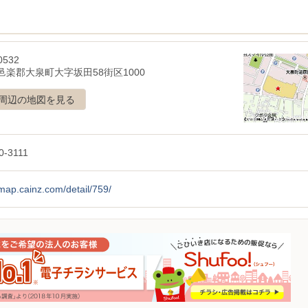
0532
邑楽郡大泉町大字坂田58街区1000
周辺の地図を見る
0-3111
/map.cainz.com/detail/759/