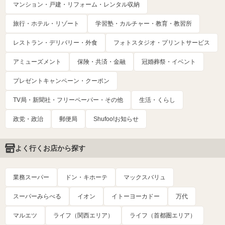
マンション・戸建・リフォーム・レンタル収納
旅行・ホテル・リゾート
学習塾・カルチャー・教育・教習所
レストラン・デリバリー・外食
フォトスタジオ・プリントサービス
アミューズメント
保険・共済・金融
冠婚葬祭・イベント
プレゼントキャンペーン・クーポン
TV局・新聞社・フリーペーパー・その他
生活・くらし
政党・政治
郵便局
Shufoo!お知らせ
よく行くお店から探す
業務スーパー
ドン・キホーテ
マックスバリュ
スーパーみらべる
イオン
イトーヨーカドー
万代
マルエツ
ライフ（関西エリア）
ライフ（首都圏エリア）