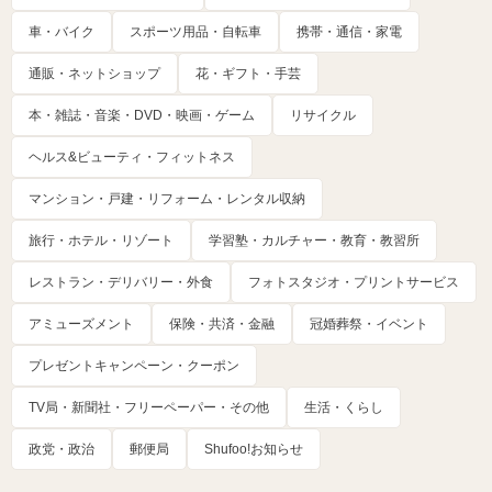
車・バイク
スポーツ用品・自転車
携帯・通信・家電
通販・ネットショップ
花・ギフト・手芸
本・雑誌・音楽・DVD・映画・ゲーム
リサイクル
ヘルス&ビューティ・フィットネス
マンション・戸建・リフォーム・レンタル収納
旅行・ホテル・リゾート
学習塾・カルチャー・教育・教習所
レストラン・デリバリー・外食
フォトスタジオ・プリントサービス
アミューズメント
保険・共済・金融
冠婚葬祭・イベント
プレゼントキャンペーン・クーポン
TV局・新聞社・フリーペーパー・その他
生活・くらし
政党・政治
郵便局
Shufoo!お知らせ