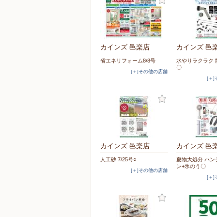
カインズ 邑楽店
カインズ 邑
省エネリフォーム8/8号
水やりラクラク 
〇
[＋]その他の店舗
[＋
カインズ 邑楽店
カインズ 邑
人工砂 7/25号○
夏物大処分 ハン
ン+氷のう〇
[＋]その他の店舗
[＋