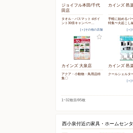
ジョイフル本田/千代
カインズ 邑
田店
タオル・バスマット dポイ
手軽に始めるバ
ント30倍キャンペー…
特集〜火起こし
[＋]その他の店舗
[＋
カインズ 大泉店
カインズ 邑
アクア・小動物・鳥用品特
クールシェルタ
集〇
[＋
1~32枚目/95枚
西小泉付近の家具・ホームセン