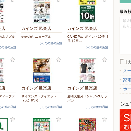
最近
最近
あり
楽店
カインズ 邑楽店
カインズ 邑楽店
散水ノズル
e-cycleリニューアル
CAINZ Pay_ポイント10倍_8
月は2回…
[＋]その他の店舗
]その他の店舗
[＋]その他の店舗
ス
家
楽店
カインズ 邑楽店
カインズ 邑楽店
ホ
ディーファ
サイエンス・ダイエット
夏物大処分 Tシャツ+スリッ
（犬）8/8号○
パ〇
シュ
]その他の店舗
[＋]その他の店舗
[＋]その他の店舗