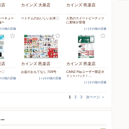
楽店
カインズ 大泉店
カインズ 邑楽店
ーベキュー
ベトナムのおいしいお米〇
人気のスイートピーナッツ
編〜
に新味が登場
]その他の店舗
[＋]その他の店舗
楽店
カインズ 邑楽店
カインズ 邑楽店
ー〇
お盆のおもてなし 7/29号
CAINZ Payユーザー限定ポ
イントバック！…
]その他の店舗
[＋]その他の店舗
[＋]その他の店舗
1
2
3
次ページ
＞
ター