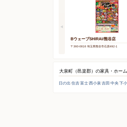
BウェーブSHIRAI/熊谷店
〒360-0816 埼玉県熊谷市石原492-1
大泉町（邑楽郡）の家具・ホー
日の出
住吉
富士
西小泉
吉田
中央
下