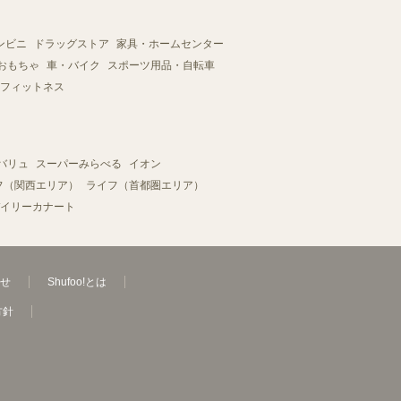
ンビニ
ドラッグストア
家具・ホームセンター
おもちゃ
車・バイク
スポーツ用品・自転車
フィットネス
バリュ
スーパーみらべる
イオン
フ（関西エリア）
ライフ（首都圏エリア）
イリーカナート
せ
Shufoo!とは
方針