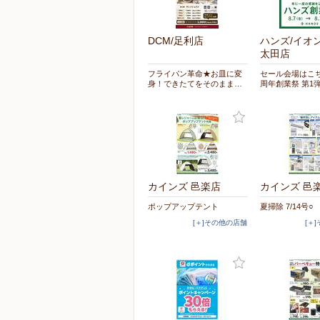
DCM/足利店
ハンズ/イオ
太田店
フライパン革命★お皿に変
セール会場はこち
身！できたてをそのまま…
周年創業祭 第1
カインズ 邑楽店
カインズ 邑
ポップアップテント
夏掃除 7/14号○
[＋]その他の店舗
[＋