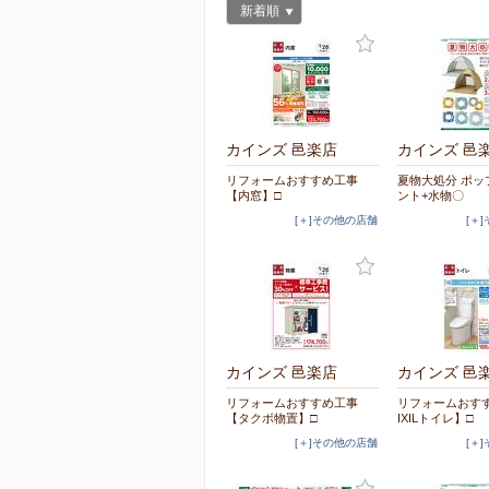
新着順
カインズ 邑楽店
カインズ 邑
リフォームおすすめ工事
夏物大処分 ポッ
【内窓】□
ント+水物〇
[＋]その他の店舗
[＋
カインズ 邑楽店
カインズ 邑
リフォームおすすめ工事
リフォームおす
【タクボ物置】□
IXILトイレ】□
[＋]その他の店舗
[＋