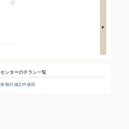
ムセンターのチラシ一覧
小泉
朝日
城之内
坂田