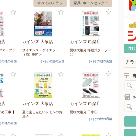
すべてのチラシ
家具･ホームセンター
楽店
カインズ 大泉店
カインズ 邑楽店
プアップテ
サイエンス・ダイエット
夏物大処分 移動式クーラー
（猫）8/8号○
〇
チラ
]その他の店舗
[＋]その他の店舗
[＋]その他の店舗
楽店
カインズ 大泉店
カインズ 邑楽店
すめ工事【L
夏に楽しみたいレモンのお
夏物大処分 日傘〇
菓子
[＋]その他の店舗
]その他の店舗