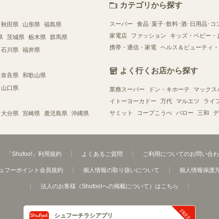
カテゴリから探す
スーパー
食品･菓子･飲料･酒･日用品･コ
秋田県
山形県
福島県
家電店
ファッション
キッズ・ベビー・
県
茨城県
栃木県
群馬県
携帯・通信・家電
ヘルス＆ビューティ・
石川県
福井県
よく行くお店から探す
奈良県
和歌山県
山口県
業務スーパー
ドン・キホーテ
マックス
イトーヨーカドー
万代
マルエツ
ライ
サミット
コープこうべ
バロー
三和
デ
大分県
宮崎県
鹿児島県
沖縄県
「Shufoo!」利用規約
よくあるご質問
ご利用についてのお問い合わ
ュフーポイント会員規約
個人情報の取り扱いについて
個人情報保護
法人のお客様（Shufoo!への掲載について）はこちら
シュフーチラシアプリ