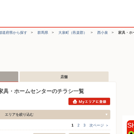
都道府県から探す
>
群馬県
>
大泉町（邑楽郡）
>
西小泉
>
家具・ホ
店舗
家具・ホームセンターのチラシ一覧
エリアを絞り込む
1
2
3
次ページ
＞