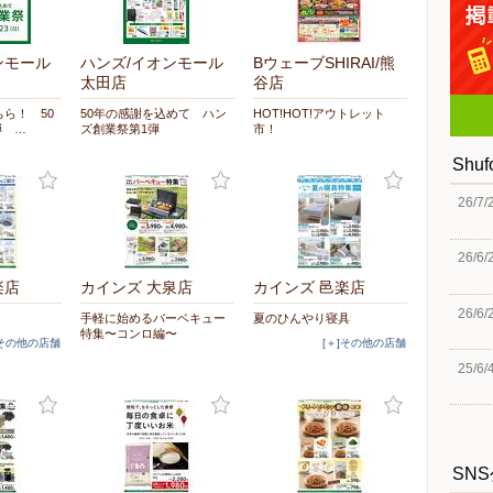
ンモール
ハンズ/イオンモール
BウェーブSHIRAI/熊
太田店
谷店
ら！ 50
50年の感謝を込めて ハン
HOT!HOT!アウトレット
弾 …
ズ創業祭第1弾
市！
Shu
26/7/
26/6/
楽店
カインズ 大泉店
カインズ 邑楽店
26/6/
手軽に始めるバーベキュー
夏のひんやり寝具
特集〜コンロ編〜
]その他の店舗
[＋]その他の店舗
25/6/
SN