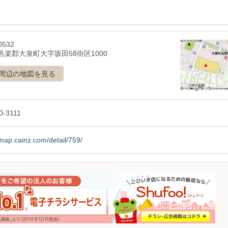
0532
邑楽郡大泉町大字坂田58街区1000
周辺の地図を見る
0-3111
/map.cainz.com/detail/759/