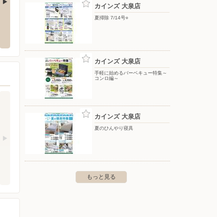
カインズ 大泉店
夏掃除 7/14号○
カインズ/太田丸山店
カイン
大字中野3888-1
〒373-0018 太田市丸山町1380
〒326-0
カインズ 大泉店
手軽に始めるバーベキュー特集～
コンロ編～
カインズ 大泉店
夏のひんやり寝具
もっと見る