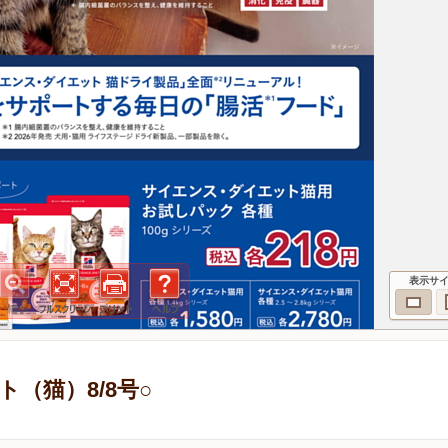
表示サ
（猫）8/8号○