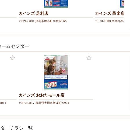
カインズ 足利店
カインズ 邑楽店
〒326-0831 足利市堀込町字宮前265
〒370-0603 邑楽郡邑楽町
ホームセンター
カインズ おおたモール店
8-1
〒373-0817 群馬県太田市飯塚町625-1
ンターチラシ一覧