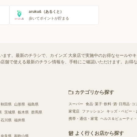
aruku&（あるくと）
歩いてポイントが貯まる
います。最新のチラシで、カインズ 大泉店で実施中のお得なセールや
お近くの店舗で使える最新のチラシ情報を、手軽にご確認いただけます。お
カテゴリから探す
スーパー
食品･菓子･飲料･酒･日用品･コ
秋田県
山形県
福島県
家電店
ファッション
キッズ・ベビー・
県
茨城県
栃木県
群馬県
携帯・通信・家電
ヘルス＆ビューティ・
石川県
福井県
よく行くお店から探す
奈良県
和歌山県