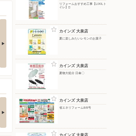
リフォームおすすめ工事【LIXILト
イレ】□
カインズ 大泉店
夏に楽しみたいレモンのお菓子
夏物大処分 ポップアップテント
水やりラクラク 散水ノズル〇
+水物〇
カインズ 大泉店
夏物大処分 日傘〇
の酒類合同キャンペ
カインズ 大泉店
ン
省エネリフォーム8/8号
の酒類合同キャンペーン
催中！ 抽選で最大…
カインズ 大泉店