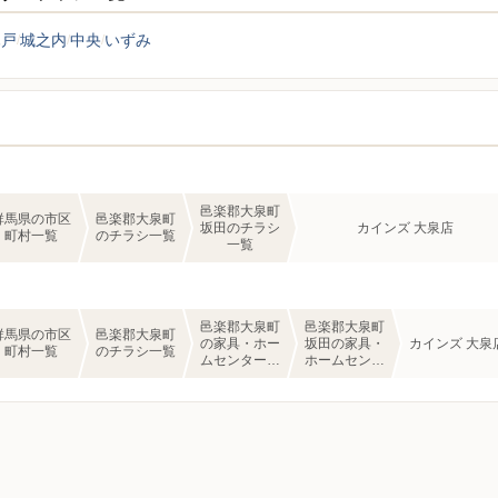
木戸
城之内
中央
いずみ
邑楽郡大泉町
群馬県の市区
邑楽郡大泉町
坂田のチラシ
カインズ 大泉店
町村一覧
のチラシ一覧
一覧
邑楽郡大泉町
邑楽郡大泉町
群馬県の市区
邑楽郡大泉町
の家具・ホー
坂田の家具・
カインズ 大泉
町村一覧
のチラシ一覧
ムセンターの
ホームセンタ
チラシ一覧
ーのチラシ一
覧