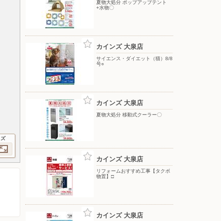
夏物大処分 ポップアップテント
+水物〇
カインズ 大泉店
サイエンス・ダイエット（猫）8/8
号○
カインズ 大泉店
夏物大処分 移動式クーラー〇
イズ
カインズ 大泉店
リフォームおすすめ工事【タクボ
物置】□
カインズ 大泉店