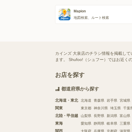
Mapion
地図検索、ルート検索
カインズ 大泉店のチラシ情報を掲載して
ます。 Shufoo!（シュフー）では
お店を探す
都道府県から探す
北海道・東北
北海道
青森県
岩手県
宮城県
関東
東京都
神奈川県
埼玉県
千葉
北陸・甲信越
山梨県
長野県
新潟県
富山県
東海
愛知県
静岡県
岐阜県
三重県
関西
大阪府
兵庫県
京都府
滋賀県