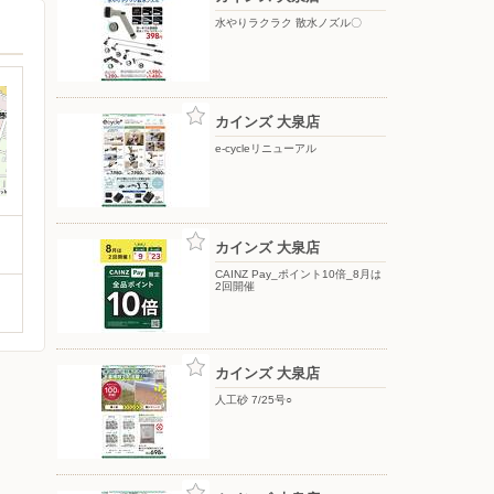
水やりラクラク 散水ノズル〇
カインズ 大泉店
e-cycleリニューアル
カインズ 大泉店
CAINZ Pay_ポイント10倍_8月は
2回開催
カインズ 大泉店
人工砂 7/25号○