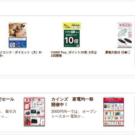
イエンス・ダイエット（犬）8/
CAINZ Pay_ポイント10倍_8月は
夏物大処分 日傘〇
号○
2回開催
定セール
カインズ 家電均一祭
夏
開催中！
ー
、 吸引力
3000円均一では、 オーブン
夏
ティ…
トースター 電気ケ…
開