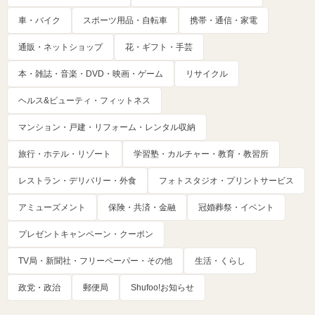
車・バイク
スポーツ用品・自転車
携帯・通信・家電
通販・ネットショップ
花・ギフト・手芸
本・雑誌・音楽・DVD・映画・ゲーム
リサイクル
ヘルス&ビューティ・フィットネス
マンション・戸建・リフォーム・レンタル収納
旅行・ホテル・リゾート
学習塾・カルチャー・教育・教習所
レストラン・デリバリー・外食
フォトスタジオ・プリントサービス
アミューズメント
保険・共済・金融
冠婚葬祭・イベント
プレゼントキャンペーン・クーポン
TV局・新聞社・フリーペーパー・その他
生活・くらし
政党・政治
郵便局
Shufoo!お知らせ