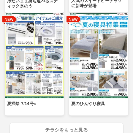
人気のスイートピーナッツ
冷たいまま持ち運べるステ
に新味が登場
ィック氷のう
夏掃除 7/14号○
夏のひんやり寝具
チラシをもっと見る