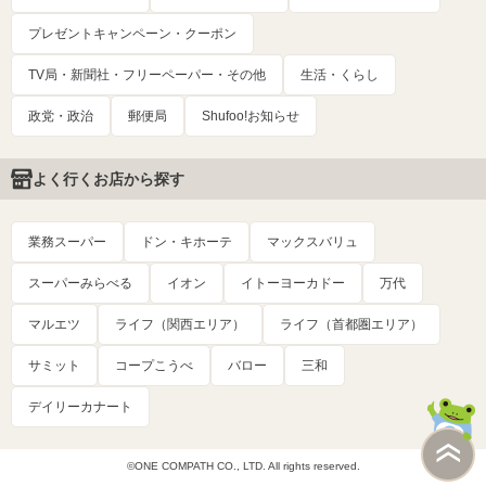
プレゼントキャンペーン・クーポン
TV局・新聞社・フリーペーパー・その他
生活・くらし
政党・政治
郵便局
Shufoo!お知らせ
よく行くお店から探す
業務スーパー
ドン・キホーテ
マックスバリュ
スーパーみらべる
イオン
イトーヨーカドー
万代
マルエツ
ライフ（関西エリア）
ライフ（首都圏エリア）
サミット
コープこうべ
バロー
三和
デイリーカナート
©ONE COMPATH CO., LTD. All rights reserved.