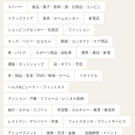
スーパー
食品・菓子・飲料・酒・日用品・コンビニ
ドラッグストア
家具・ホームセンター
家電店
ショッピングセンター・百貨店
ファッション
キッズ・ベビー・おもちゃ
眼鏡・コンタクト・ケア用品
車・バイク
スポーツ用品・自転車
携帯・通信・家電
通販・ネットショップ
花・ギフト・手芸
本・雑誌・音楽・DVD・映画・ゲーム
リサイクル
ヘルス&ビューティ・フィットネス
マンション・戸建・リフォーム・レンタル収納
旅行・ホテル・リゾート
学習塾・カルチャー・教育・教習所
レストラン・デリバリー・外食
フォトスタジオ・プリントサービス
アミューズメント
保険・共済・金融
冠婚葬祭・イベント