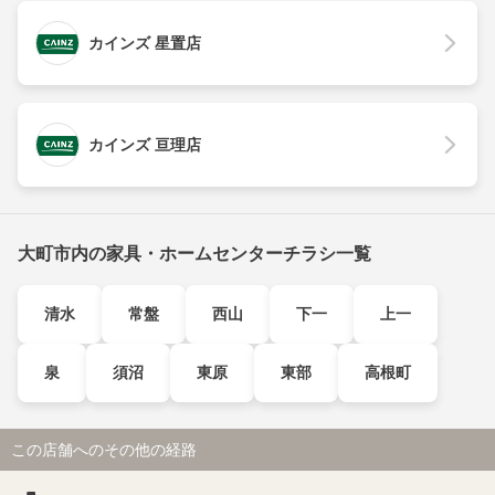
カインズ 星置店
カインズ 亘理店
大町市内の家具・ホームセンターチラシ一覧
清水
常盤
西山
下一
上一
泉
須沼
東原
東部
高根町
この店舗へのその他の経路