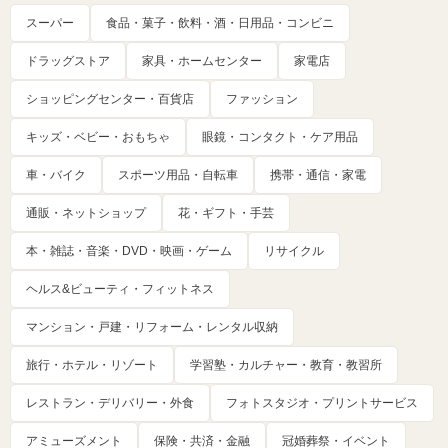
スーパー
食品・菓子・飲料・酒・日用品・コンビニ
ドラッグストア
家具・ホームセンター
家電店
ショッピングセンター・百貨店
ファッション
キッズ・ベビー・おもちゃ
眼鏡・コンタクト・ケア用品
車・バイク
スポーツ用品・自転車
携帯・通信・家電
通販・ネットショップ
花・ギフト・手芸
本・雑誌・音楽・DVD・映画・ゲーム
リサイクル
ヘルス&ビューティ・フィットネス
マンション・戸建・リフォーム・レンタル収納
旅行・ホテル・リゾート
学習塾・カルチャー・教育・教習所
レストラン・デリバリー・外食
フォトスタジオ・プリントサービス
アミューズメント
保険・共済・金融
冠婚葬祭・イベント