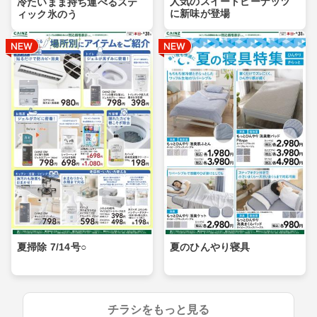
人気のスイートピーナッツ
冷たいまま持ち運べるステ
に新味が登場
ィック氷のう
夏掃除 7/14号○
夏のひんやり寝具
チラシをもっと見る