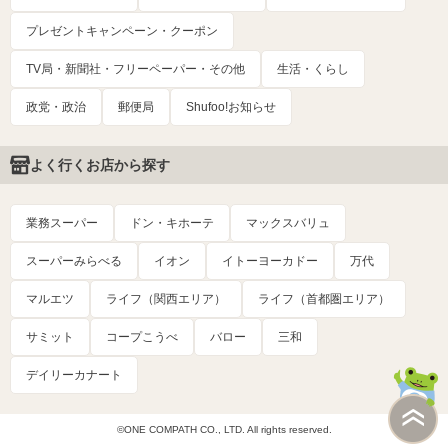
プレゼントキャンペーン・クーポン
TV局・新聞社・フリーペーパー・その他
生活・くらし
政党・政治
郵便局
Shufoo!お知らせ
よく行くお店から探す
業務スーパー
ドン・キホーテ
マックスバリュ
スーパーみらべる
イオン
イトーヨーカドー
万代
マルエツ
ライフ（関西エリア）
ライフ（首都圏エリア）
サミット
コープこうべ
バロー
三和
デイリーカナート
©ONE COMPATH CO., LTD. All rights reserved.