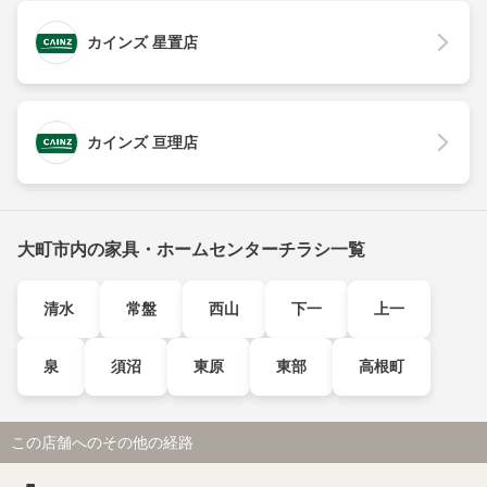
カインズ 星置店
カインズ 亘理店
大町市内の家具・ホームセンターチラシ一覧
清水
常盤
西山
下一
上一
泉
須沼
東原
東部
高根町
この店舗へのその他の経路