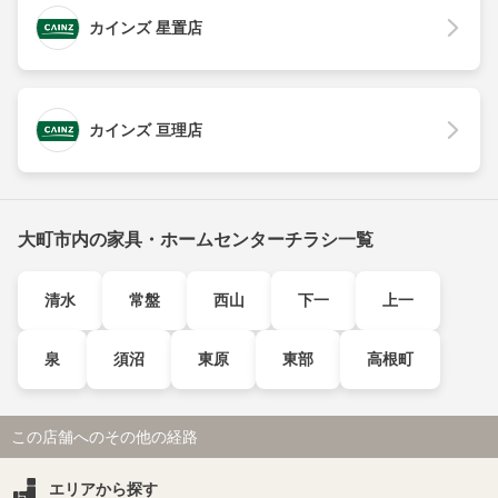
カインズ 星置店
カインズ 亘理店
大町市内の家具・ホームセンターチラシ一覧
清水
常盤
西山
下一
上一
泉
須沼
東原
東部
高根町
この店舗へのその他の経路
エリアから探す