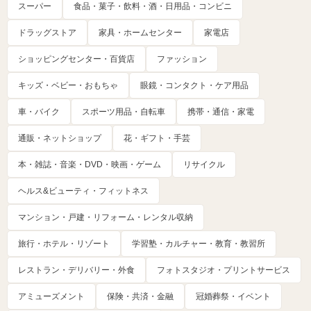
スーパー
食品・菓子・飲料・酒・日用品・コンビニ
ドラッグストア
家具・ホームセンター
家電店
ショッピングセンター・百貨店
ファッション
キッズ・ベビー・おもちゃ
眼鏡・コンタクト・ケア用品
車・バイク
スポーツ用品・自転車
携帯・通信・家電
通販・ネットショップ
花・ギフト・手芸
本・雑誌・音楽・DVD・映画・ゲーム
リサイクル
ヘルス&ビューティ・フィットネス
マンション・戸建・リフォーム・レンタル収納
旅行・ホテル・リゾート
学習塾・カルチャー・教育・教習所
レストラン・デリバリー・外食
フォトスタジオ・プリントサービス
アミューズメント
保険・共済・金融
冠婚葬祭・イベント