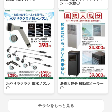
ント+水物〇
水やりラクラク 散水ノズル
夏物大処分 移動式クーラー
〇
〇
チラシをもっと見る