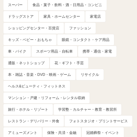
スーパー
食品・菓子・飲料・酒・日用品・コンビニ
ドラッグストア
家具・ホームセンター
家電店
ショッピングセンター・百貨店
ファッション
キッズ・ベビー・おもちゃ
眼鏡・コンタクト・ケア用品
車・バイク
スポーツ用品・自転車
携帯・通信・家電
通販・ネットショップ
花・ギフト・手芸
本・雑誌・音楽・DVD・映画・ゲーム
リサイクル
ヘルス&ビューティ・フィットネス
マンション・戸建・リフォーム・レンタル収納
旅行・ホテル・リゾート
学習塾・カルチャー・教育・教習所
レストラン・デリバリー・外食
フォトスタジオ・プリントサービス
アミューズメント
保険・共済・金融
冠婚葬祭・イベント