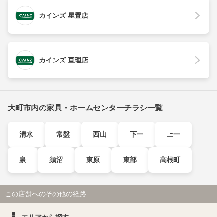
カインズ 星置店
カインズ 亘理店
大町市内の家具・ホームセンターチラシ一覧
清水
常盤
西山
下一
上一
泉
須沼
東原
東部
高根町
この店舗へのその他の経路
エリアから探す