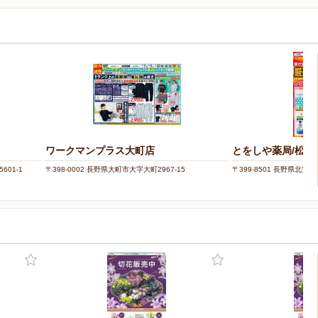
ワークマンプラス大町店
とをしや薬局/松川
601-1
〒398-0002 長野県大町市大字大町2967-15
〒399-8501 長野県北安曇