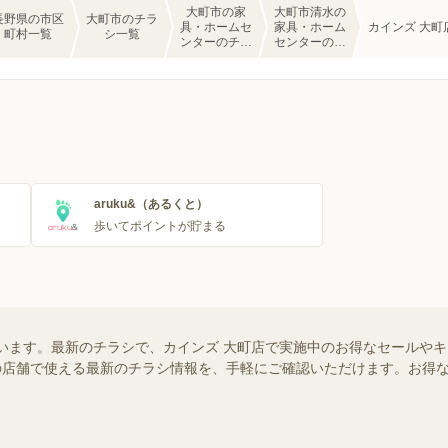
大町市の家
大町市清水の
長野県の市区
大町市のチラ
具・ホームセ
家具・ホーム
カインズ 大町
町村一覧
シ一覧
ンターのチラ
センターのチ
シ一覧
ラシ一覧
aruku&（あるくと）
歩いてポイントが貯まる
います。最新のチラシで、カインズ 大町店で実施中のお得なセールや
お近くの店舗で使える最新のチラシ情報を、手軽にご確認いただけます。お