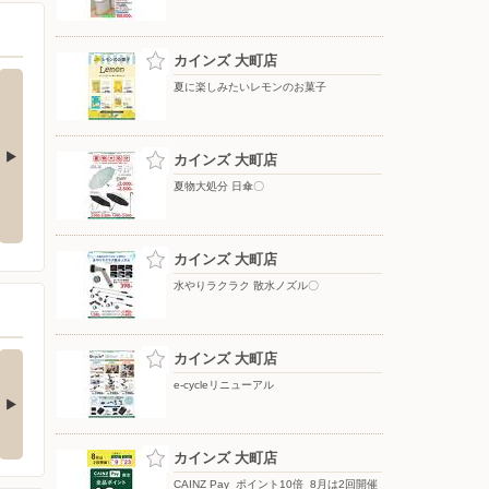
カインズ 大町店
夏に楽しみたいレモンのお菓子
カインズ 大町店
夏物大処分 日傘〇
ップテント
水やりラクラク 散水ノズル〇
夏物大処分 移動式クーラー〇
カインズ 大町店
水やりラクラク 散水ノズル〇
の酒類合同キャンペ
カインズ 大町店
ン
e-cycleリニューアル
の酒類合同キャンペーン
催中！ 抽選で最大…
カインズ 大町店
CAINZ Pay_ポイント10倍_8月は2回開催