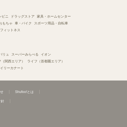
ンビニ
ドラッグストア
家具・ホームセンター
おもちゃ
車・バイク
スポーツ用品・自転車
フィットネス
バリュ
スーパーみらべる
イオン
フ（関西エリア）
ライフ（首都圏エリア）
イリーカナート
せ
Shufoo!とは
方針