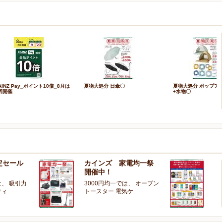
AINZ Pay_ポイント10倍_8月は
夏物大処分 日傘〇
夏物大処分 ポップア
回開催
+水物〇
定セール
カインズ 家電均一祭
夏
開催中！
ー
、 吸引力
3000円均一では、 オーブン
夏
ティ…
トースター 電気ケ…
開