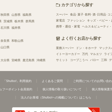
カテゴリから探す
スーパー
食品･菓子･飲料･酒･日用品･コ
秋田県
山形県
福島県
家電店
ファッション
キッズ・ベビー・
県
茨城県
栃木県
群馬県
携帯・通信・家電
ヘルス＆ビューティ・
石川県
福井県
よく行くお店から探す
奈良県
和歌山県
山口県
業務スーパー
ドン・キホーテ
マックス
イトーヨーカドー
万代
マルエツ
ライ
サミット
コープこうべ
バロー
三和
デ
大分県
宮崎県
鹿児島県
沖縄県
「Shufoo!」利用規約
よくあるご質問
ご利用についてのお問い合わ
ュフーポイント会員規約
個人情報の取り扱いについて
個人情報保護
法人のお客様（Shufoo!への掲載について）はこちら