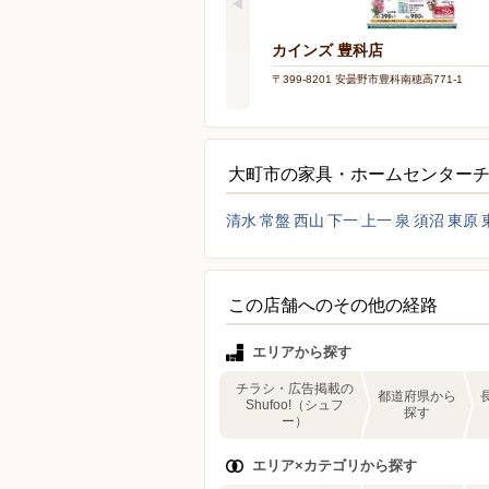
カインズ 豊科店
〒399-8201 安曇野市豊科南穂高771-1
大町市の家具・ホームセンター
清水
常盤
西山
下一
上一
泉
須沼
東原
この店舗へのその他の経路
エリアから探す
チラシ・広告掲載の
都道府県から
Shufoo!（シュフ
探す
ー）
エリア×カテゴリから探す