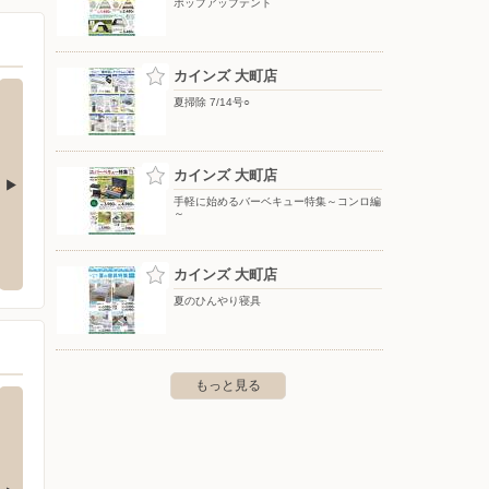
ポップアップテント
カインズ 大町店
夏掃除 7/14号○
カインズ 大町店
手軽に始めるバーベキュー特集～コンロ編
～
店
とをしや薬局/大町常盤店
東京靴
郡松川村東川原5728-180
〒398-0004 長野県大町市大字常盤5868-9
〒398-
カインズ 大町店
夏のひんやり寝具
もっと見る