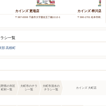
カインズ 更埴店
カインズ 梓川店
〒387-0006 千曲市大字粟佐五丁鋤1112-1
〒390-1701 松本市梓川倭2
チラシ一覧
東部
高根町
長野県の市区
大町市のチラ
大町市清水の
カインズ 大町店
町村一覧
シ一覧
チラシ一覧