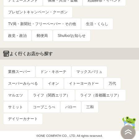
アミューズメント
保険・共済・金融
冠婚葬祭・イベント
プレゼントキャンペーン・クーポン
TV局・新聞社・フリーペーパー・その他
生活・くらし
政党・政治
郵便局
Shufoo!お知らせ
よく行くお店から探す
業務スーパー
ドン・キホーテ
マックスバリュ
スーパーみらべる
イオン
イトーヨーカドー
万代
マルエツ
ライフ（関西エリア）
ライフ（首都圏エリア）
サミット
コープこうべ
バロー
三和
デイリーカナート
©ONE COMPATH CO., LTD. All rights reserved.