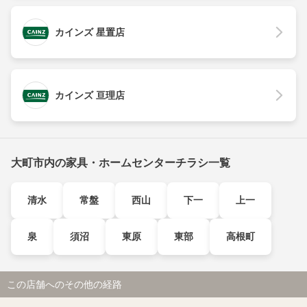
カインズ 星置店
カインズ 亘理店
大町市内の家具・ホームセンターチラシ一覧
清水
常盤
西山
下一
上一
泉
須沼
東原
東部
高根町
この店舗へのその他の経路