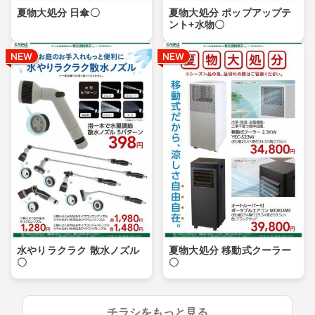
夏物大処分 日傘〇
夏物大処分 ポップアップテ
ント+水物〇
水やりラクラク 散水ノズル
夏物大処分 移動式クーラー
〇
〇
チラシをもっと見る