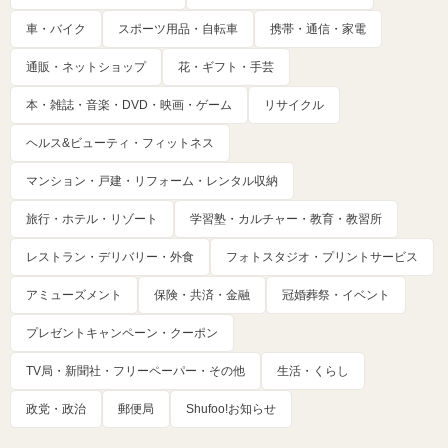
車・バイク
スポーツ用品・自転車
携帯・通信・家電
通販・ネットショップ
花・ギフト・手芸
本・雑誌・音楽・DVD・映画・ゲーム
リサイクル
ヘルス&ビューティ・フィットネス
マンション・戸建・リフォーム・レンタル収納
旅行・ホテル・リゾート
学習塾・カルチャー・教育・教習所
レストラン・デリバリー・外食
フォトスタジオ・プリントサービス
アミューズメント
保険・共済・金融
冠婚葬祭・イベント
プレゼントキャンペーン・クーポン
TV局・新聞社・フリーペーパー・その他
生活・くらし
政党・政治
郵便局
Shufoo!お知らせ