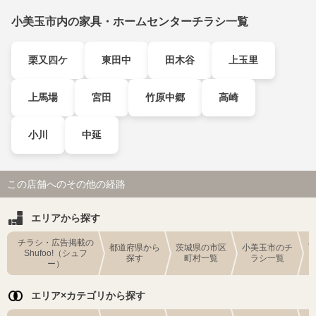
小美玉市内の家具・ホームセンターチラシ一覧
栗又四ケ
東田中
田木谷
上玉里
上馬場
宮田
竹原中郷
高崎
小川
中延
この店舗へのその他の経路
エリアから探す
チラシ・広告掲載の
都道府県から
茨城県の市区
小美玉市のチ
Shufoo!（シュフ
探す
町村一覧
ラシ一覧
ー）
エリア×カテゴリから探す