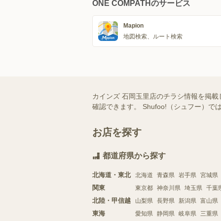
ONE COMPATHのサービス
Mapion
地図検索、ルート検索
カインズ 石岡玉里店のチラシ情報を掲載
確認できます。 Shufoo!（シュフ
お店を探す
都道府県から探す
北海道・東北
北海道
青森県
岩手県
宮城県
関東
東京都
神奈川県
埼玉県
千葉
北陸・甲信越
山梨県
長野県
新潟県
富山県
東海
愛知県
静岡県
岐阜県
三重県