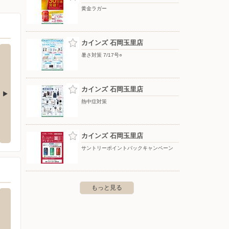
黄金ラガー
カインズ 石岡玉里店
暑さ対策 7/17号○
カインズ 石岡玉里店
熱中症対策
クランドNew石岡店
セイコーマート/行里川店
ベイシ
市石岡12886 フォレストモール
〒315-0022 茨城県石岡市行里川13429-5
〒311-
カインズ 石岡玉里店
サントリーポイントバックキャンペーン
もっと見る