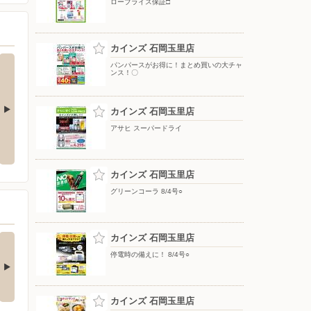
ロープライス保証□
カインズ 石岡玉里店
パンパースがお得に！まとめ買いの大チャ
ンス！〇
カインズ 石岡玉里店
アサヒ スーパードライ
レンジで作れる！ホットサンド＆
散水 7/17号○
肉じゃが
カインズ 石岡玉里店
グリーンコーラ 8/4号○
の酒類合同キャンペ
カインズ 石岡玉里店
ン
停電時の備えに！ 8/4号○
の酒類合同キャンペーン
催中！ 抽選で最大…
カインズ 石岡玉里店