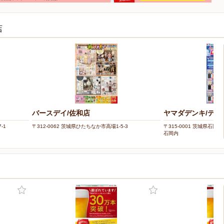
店
バースデイ/佐和店
ヤマダデンキ/テッ
-1
〒312-0062 茨城県ひたちなか市高場1-5-3
〒315-0001 茨城県石岡
石岡内