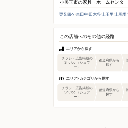
小美玉市の家具・ホームセンタ
栗又四ケ
東田中
田木谷
上玉里
上馬場
この店舗へのその他の経路
エリアから探す
チラシ・広告掲載の
都道府県から
Shufoo!（シュフ
探す
ー）
エリア×カテゴリから探す
チラシ・広告掲載の
都道府県から
Shufoo!（シュフ
探す
ー）