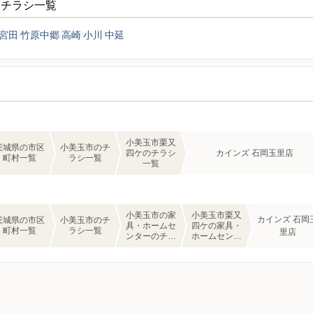
ーチラシ一覧
宮田
竹原中郷
高崎
小川
中延
小美玉市栗又
茨城県の市区
小美玉市のチ
四ケのチラシ
カインズ 石岡玉里店
町村一覧
ラシ一覧
一覧
小美玉市の家
小美玉市栗又
カインズ 石岡
茨城県の市区
小美玉市のチ
具・ホームセ
四ケの家具・
町村一覧
ラシ一覧
里店
ンターのチラ
ホームセンタ
シ一覧
ーのチラシ一
覧