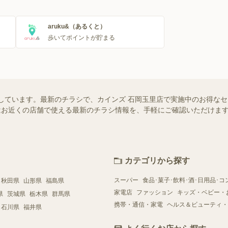
aruku&（あるくと）
歩いてポイントが貯まる
しています。最新のチラシで、カインズ 石岡玉里店で実施中のお得な
ー）ではお近くの店舗で使える最新のチラシ情報を、手軽にご確認いただけ
カテゴリから探す
スーパー
食品･菓子･飲料･酒･日用品･コ
秋田県
山形県
福島県
家電店
ファッション
キッズ・ベビー・
県
茨城県
栃木県
群馬県
携帯・通信・家電
ヘルス＆ビューティ・
石川県
福井県