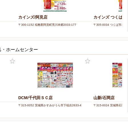
カインズ/阿見店
カインズ つくば店
〒300-1152 稲敷郡阿見町荒川本郷2033-177
〒305-0034 つくば市小野
具・ホームセンター
DCM/千代田ＳＣ店
山新/石岡店
〒315-0052 茨城県かすみがうら市下稲吉2633-4
〒315-0024 茨城県石岡市