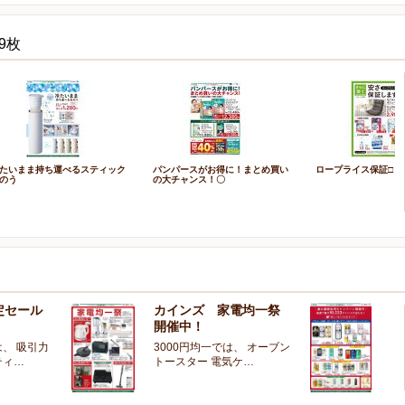
9枚
たいまま持ち運べるスティック
パンパースがお得に！まとめ買い
ロープライス保証□
のう
の大チャンス！〇
定セール
カインズ 家電均一祭
夏
開催中！
ー
、 吸引力
3000円均一では、 オーブン
夏
ティ…
トースター 電気ケ…
開