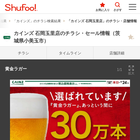
お気に入り
さがす
結果
「カインズ」のチラシ検索結果
「カインズ 石岡玉里店」のチラシ・店舗情報
カインズ 石岡玉里店のチラシ・セール情報（茨
城県小美玉市）
チラシ
タイム
ライン
店舗詳細
黄金ラガー
1/1
拡大