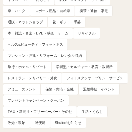
車・バイク
スポーツ用品・自転車
携帯・通信・家電
通販・ネットショップ
花・ギフト・手芸
本・雑誌・音楽・DVD・映画・ゲーム
リサイクル
ヘルス&ビューティ・フィットネス
マンション・戸建・リフォーム・レンタル収納
旅行・ホテル・リゾート
学習塾・カルチャー・教育・教習所
レストラン・デリバリー・外食
フォトスタジオ・プリントサービス
アミューズメント
保険・共済・金融
冠婚葬祭・イベント
プレゼントキャンペーン・クーポン
TV局・新聞社・フリーペーパー・その他
生活・くらし
政党・政治
郵便局
Shufoo!お知らせ