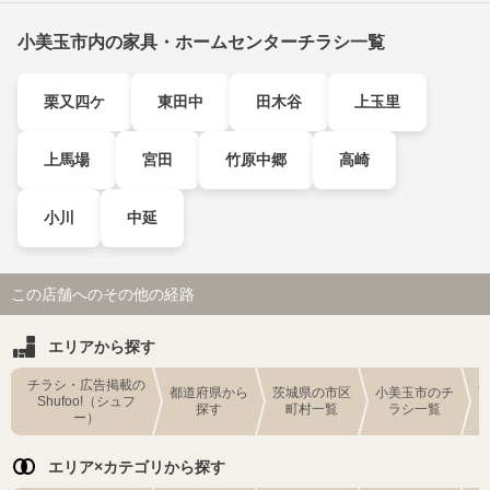
小美玉市内の家具・ホームセンターチラシ一覧
栗又四ケ
東田中
田木谷
上玉里
上馬場
宮田
竹原中郷
高崎
小川
中延
この店舗へのその他の経路
エリアから探す
チラシ・広告掲載の
都道府県から
茨城県の市区
小美玉市のチ
Shufoo!（シュフ
探す
町村一覧
ラシ一覧
ー）
エリア×カテゴリから探す