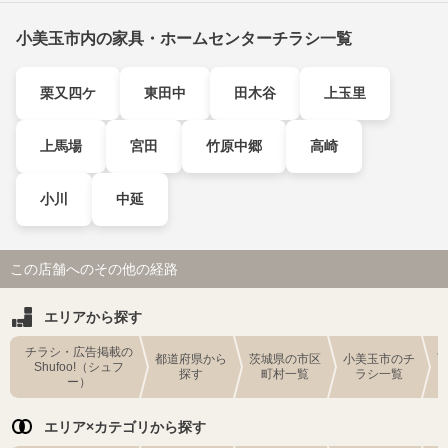
小美玉市内の家具・ホームセンターチラシ一覧
栗又四ケ
東田中
田木谷
上玉里
上馬場
宮田
竹原中郷
高崎
小川
中延
この店舗へのその他の経路
エリアから探す
チラシ・広告掲載の
都道府県から
茨城県の市区
小美玉市のチ
Shufoo!（シュフ
探す
町村一覧
ラシ一覧
ー）
エリア×カテゴリから探す