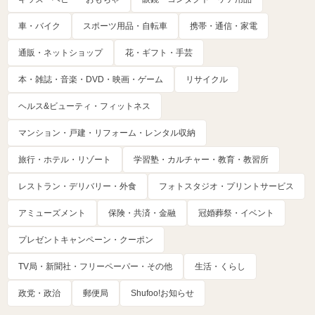
車・バイク
スポーツ用品・自転車
携帯・通信・家電
通販・ネットショップ
花・ギフト・手芸
本・雑誌・音楽・DVD・映画・ゲーム
リサイクル
ヘルス&ビューティ・フィットネス
マンション・戸建・リフォーム・レンタル収納
旅行・ホテル・リゾート
学習塾・カルチャー・教育・教習所
レストラン・デリバリー・外食
フォトスタジオ・プリントサービス
アミューズメント
保険・共済・金融
冠婚葬祭・イベント
プレゼントキャンペーン・クーポン
TV局・新聞社・フリーペーパー・その他
生活・くらし
政党・政治
郵便局
Shufoo!お知らせ