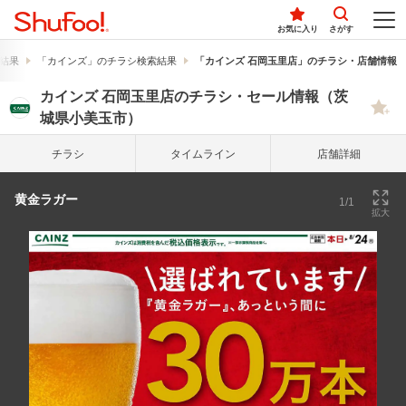
お気に入り
さがす
結果
「カインズ」のチラシ検索結果
「カインズ 石岡玉里店」のチラシ・店舗情報
カインズ 石岡玉里店のチラシ・セール情報（茨
城県小美玉市）
チラシ
タイム
ライン
店舗詳細
黄金ラガー
1/1
拡大