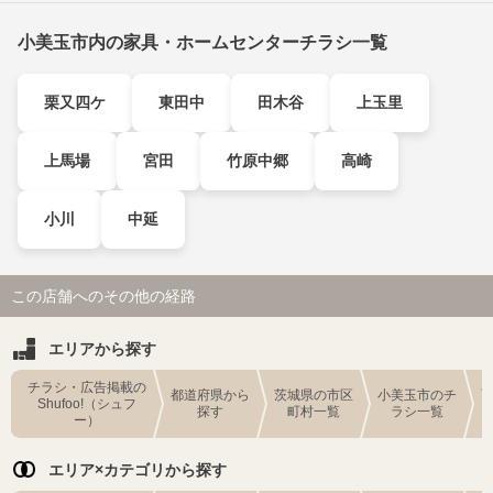
小美玉市内の家具・ホームセンターチラシ一覧
栗又四ケ
東田中
田木谷
上玉里
上馬場
宮田
竹原中郷
高崎
小川
中延
この店舗へのその他の経路
エリアから探す
チラシ・広告掲載の
都道府県から
茨城県の市区
小美玉市のチ
Shufoo!（シュフ
探す
町村一覧
ラシ一覧
ー）
エリア×カテゴリから探す