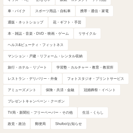
車・バイク
スポーツ用品・自転車
携帯・通信・家電
通販・ネットショップ
花・ギフト・手芸
本・雑誌・音楽・DVD・映画・ゲーム
リサイクル
ヘルス&ビューティ・フィットネス
マンション・戸建・リフォーム・レンタル収納
旅行・ホテル・リゾート
学習塾・カルチャー・教育・教習所
レストラン・デリバリー・外食
フォトスタジオ・プリントサービス
アミューズメント
保険・共済・金融
冠婚葬祭・イベント
プレゼントキャンペーン・クーポン
TV局・新聞社・フリーペーパー・その他
生活・くらし
政党・政治
郵便局
Shufoo!お知らせ