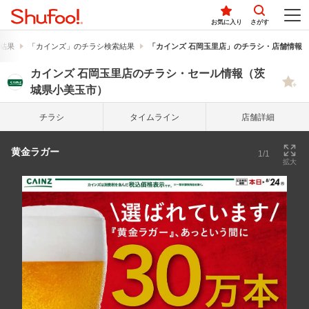
お気に入り
さがす
結果
「カインズ」のチラシ検索結果
「カインズ 石岡玉里店」のチラシ・店舗情報
カインズ 石岡玉里店のチラシ・セール情報（茨
城県小美玉市）
チラシ
タイム
ライン
店舗詳細
黄金ラガー
1/1
拡大