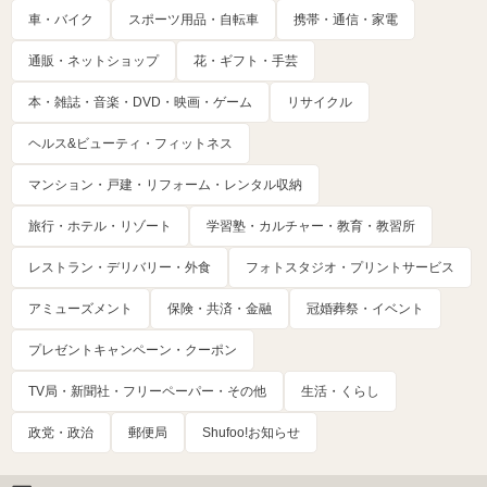
車・バイク
スポーツ用品・自転車
携帯・通信・家電
通販・ネットショップ
花・ギフト・手芸
本・雑誌・音楽・DVD・映画・ゲーム
リサイクル
ヘルス&ビューティ・フィットネス
マンション・戸建・リフォーム・レンタル収納
旅行・ホテル・リゾート
学習塾・カルチャー・教育・教習所
レストラン・デリバリー・外食
フォトスタジオ・プリントサービス
アミューズメント
保険・共済・金融
冠婚葬祭・イベント
プレゼントキャンペーン・クーポン
TV局・新聞社・フリーペーパー・その他
生活・くらし
政党・政治
郵便局
Shufoo!お知らせ