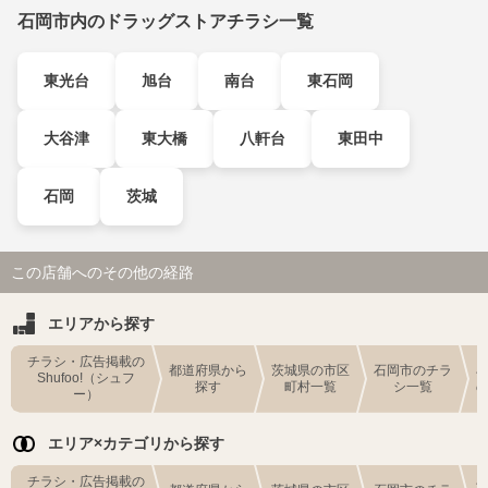
石岡市内のドラッグストアチラシ一覧
東光台
旭台
南台
東石岡
大谷津
東大橋
八軒台
東田中
石岡
茨城
この店舗へのその他の経路
エリアから探す
チラシ・広告掲載の
都道府県から
茨城県の市区
石岡市のチラ
Shufoo!（シュフ
探す
町村一覧
シ一覧
ー）
エリア×カテゴリから探す
チラシ・広告掲載の