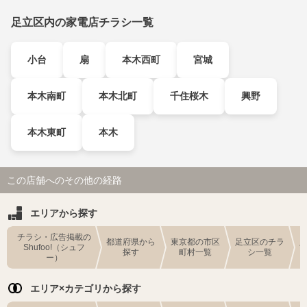
足立区内の家電店チラシ一覧
小台
扇
本木西町
宮城
本木南町
本木北町
千住桜木
興野
本木東町
本木
この店舗へのその他の経路
エリアから探す
チラシ・広告掲載の
都道府県から
東京都の市区
足立区のチラ
Shufoo!（シュフ
探す
町村一覧
シ一覧
ー）
エリア×カテゴリから探す