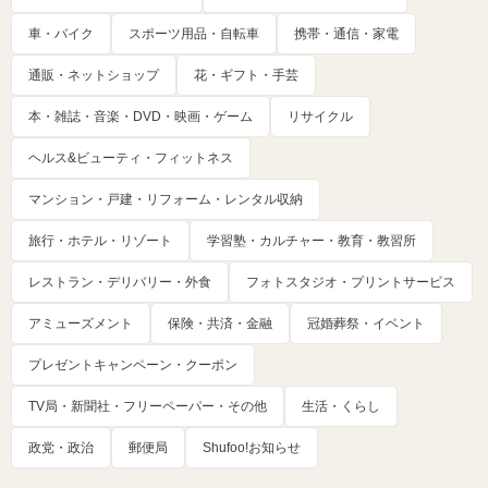
車・バイク
スポーツ用品・自転車
携帯・通信・家電
通販・ネットショップ
花・ギフト・手芸
本・雑誌・音楽・DVD・映画・ゲーム
リサイクル
ヘルス&ビューティ・フィットネス
マンション・戸建・リフォーム・レンタル収納
旅行・ホテル・リゾート
学習塾・カルチャー・教育・教習所
レストラン・デリバリー・外食
フォトスタジオ・プリントサービス
アミューズメント
保険・共済・金融
冠婚葬祭・イベント
プレゼントキャンペーン・クーポン
TV局・新聞社・フリーペーパー・その他
生活・くらし
政党・政治
郵便局
Shufoo!お知らせ