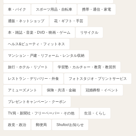
車・バイク
スポーツ用品・自転車
携帯・通信・家電
通販・ネットショップ
花・ギフト・手芸
本・雑誌・音楽・DVD・映画・ゲーム
リサイクル
ヘルス&ビューティ・フィットネス
マンション・戸建・リフォーム・レンタル収納
旅行・ホテル・リゾート
学習塾・カルチャー・教育・教習所
レストラン・デリバリー・外食
フォトスタジオ・プリントサービス
アミューズメント
保険・共済・金融
冠婚葬祭・イベント
プレゼントキャンペーン・クーポン
TV局・新聞社・フリーペーパー・その他
生活・くらし
政党・政治
郵便局
Shufoo!お知らせ