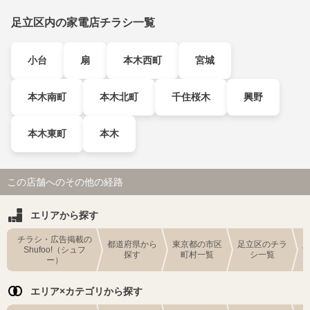
足立区内の家電店チラシ一覧
小台
扇
本木西町
宮城
本木南町
本木北町
千住桜木
興野
本木東町
本木
この店舗へのその他の経路
エリアから探す
チラシ・広告掲載の
都道府県から
東京都の市区
足立区のチラ
Shufoo!（シュフ
探す
町村一覧
シ一覧
ー）
エリア×カテゴリから探す