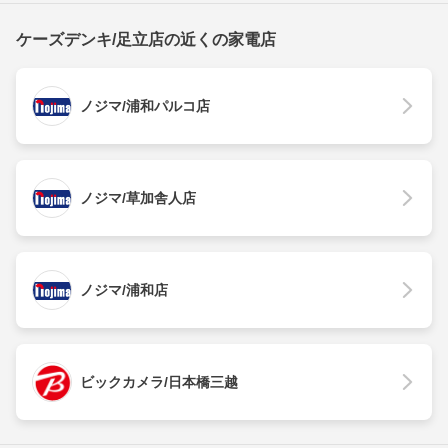
ケーズデンキ/足立店の近くの家電店
ノジマ/浦和パルコ店
ノジマ/草加舎人店
ノジマ/浦和店
ビックカメラ/日本橋三越