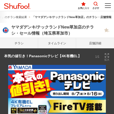
お気に入り
さがす
キ」のチラシ検索結果
「ヤマダデンキ/テックランドNew草加店」のチラシ・店舗情報
ヤマダデンキ/テックランドNew草加店のチラ
シ・セール情報（埼玉県草加市）
チラシ
タイム
ライン
店舗詳細
本気の値引き！Panasonicテレビ【4K有機EL】
1/1
拡大