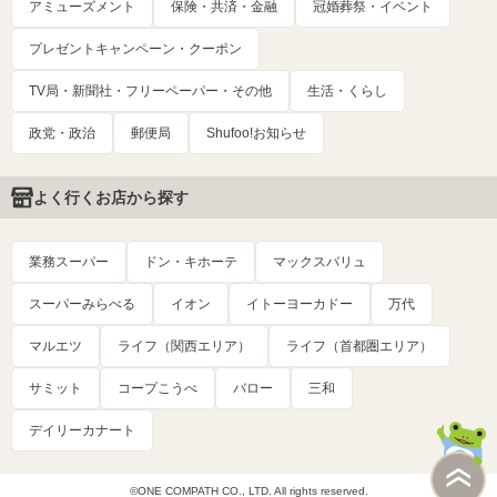
アミューズメント
保険・共済・金融
冠婚葬祭・イベント
プレゼントキャンペーン・クーポン
TV局・新聞社・フリーペーパー・その他
生活・くらし
政党・政治
郵便局
Shufoo!お知らせ
よく行くお店から探す
業務スーパー
ドン・キホーテ
マックスバリュ
スーパーみらべる
イオン
イトーヨーカドー
万代
マルエツ
ライフ（関西エリア）
ライフ（首都圏エリア）
サミット
コープこうべ
バロー
三和
デイリーカナート
©ONE COMPATH CO., LTD. All rights reserved.