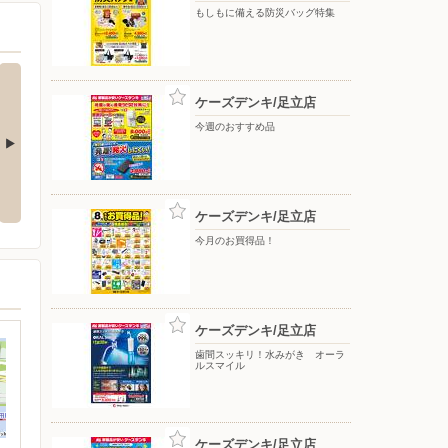
もしもに備える防災バッグ特集
ケーズデンキ/足立店
今週のおすすめ品
をもっと上質
アーティストの想いに満ちる音。
冷たさ長持ち！トリプルメガアイ
WF-1000X M6
ス
ケーズデンキ/足立店
今月のお買得品！
ケーズデンキ/足立店
歯間スッキリ！水みがき オーラ
ルスマイル
ケーズデンキ/足立店