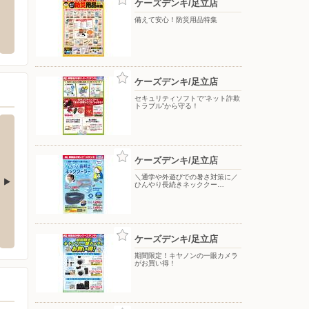
ケーズデンキ/足立店
 谷在家店
オリンピックおりーぶ志村坂下店
ヤマダ
備えて安心！防災用品特集
立区皿沼２－１８－２
〒174-0042 東京都板橋区東坂下2-12-8
〒340-0
ケーズデンキ/足立店
セキュリティソフトで“ネット詐欺
トラブル”から守る！
ケーズデンキ/足立店
＼通学や外遊びでの暑さ対策に／
ひんやり長続きネッククー…
青木店
ケーズデンキ/西川口店
ケーズ
5-6
〒332-0021 川口市西川口2-3-5
〒340-0
ケーズデンキ/足立店
期間限定！キヤノンの一眼カメラ
がお買い得！