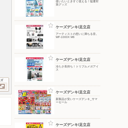
使いたいときすぐ使える！猛暑対
策グッズ
ケーズデンキ/足立店
アーティストの想いに満ちる音。
WF-1000X M6
ケーズデンキ/足立店
冷たさ長持ち！トリプルメガアイ
ス
イズ
ケーズデンキ/足立店
新製品が安いケーズデンキ_サマ
ーセール
ケーズデンキ/足立店