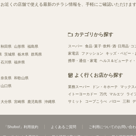
ー）ではお近くの店舗で使える最新のチラシ情報を、手軽にご確認いただけ
カテゴリから探す
スーパー
食品･菓子･飲料･酒･日用品･コ
秋田県
山形県
福島県
家電店
ファッション
キッズ・ベビー・
県
茨城県
栃木県
群馬県
携帯・通信・家電
ヘルス＆ビューティ・
石川県
福井県
よく行くお店から探す
奈良県
和歌山県
山口県
業務スーパー
ドン・キホーテ
マックス
イトーヨーカドー
万代
マルエツ
ライ
サミット
コープこうべ
バロー
三和
デ
大分県
宮崎県
鹿児島県
沖縄県
「Shufoo!」利用規約
よくあるご質問
ご利用についてのお問い合わ