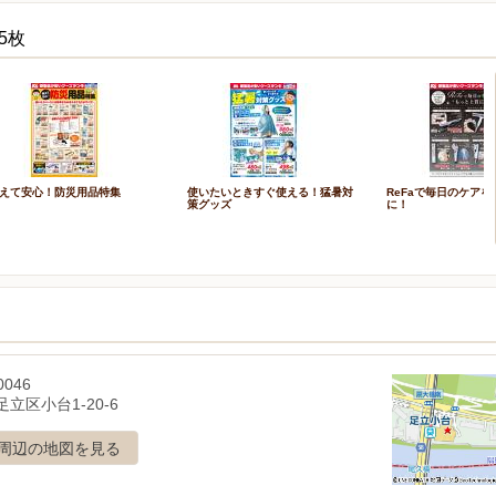
5枚
えて安心！防災用品特集
使いたいときすぐ使える！猛暑対
ReFaで毎日のケア
策グッズ
に！
0046
立区小台1-20-6
周辺の地図を見る