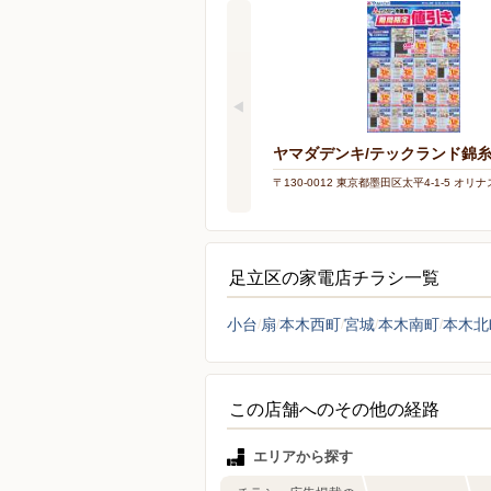
ヤマダデンキ/テックランド錦
〒130-0012 東京都墨田区太平4-1-5 オリ
足立区の家電店チラシ一覧
小台
扇
本木西町
宮城
本木南町
本木北
この店舗へのその他の経路
エリアから探す