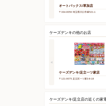
オートバックス/草加店
〒334-0056 埼玉県川口市峯521-1
ケーズデンキの他のお店
ケーズデンキ/足立一ツ家店
〒121-0075 足立区一ツ家3-8-18
ケーズデンキ/足立店の近くの家