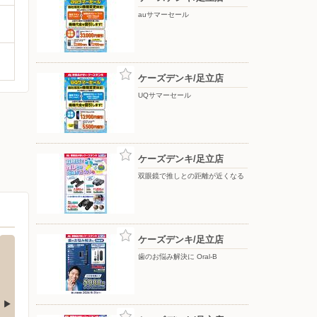
auサマーセール
ケーズデンキ/足立店
UQサマーセール
ケーズデンキ/足立店
双眼鏡で推しとの距離が近くなる
ケーズデンキ/足立店
歯のお悩み解決に Oral-B