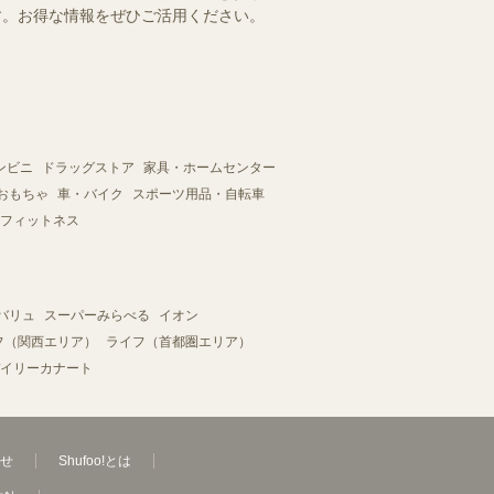
ます。お得な情報をぜひご活用ください。
ンビニ
ドラッグストア
家具・ホームセンター
おもちゃ
車・バイク
スポーツ用品・自転車
フィットネス
バリュ
スーパーみらべる
イオン
フ（関西エリア）
ライフ（首都圏エリア）
イリーカナート
せ
Shufoo!とは