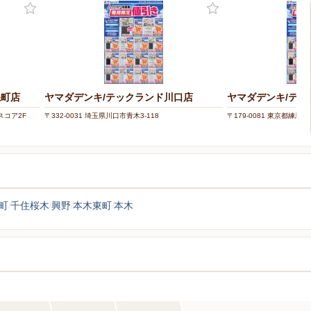
糸町店
ヤマダデンキ/テックランド川口店
ヤマダデンキ/テ
ナスコア2F
〒332-0031 埼玉県川口市青木3-118
〒179-0081 東京都練馬区北
町
千住桜木
興野
本木東町
本木