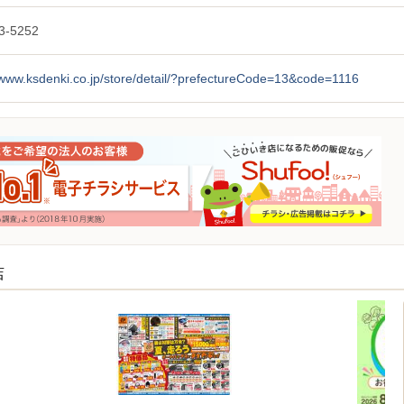
3-5252
/www.ksdenki.co.jp/store/detail/?prefectureCode=13&code=1116
店