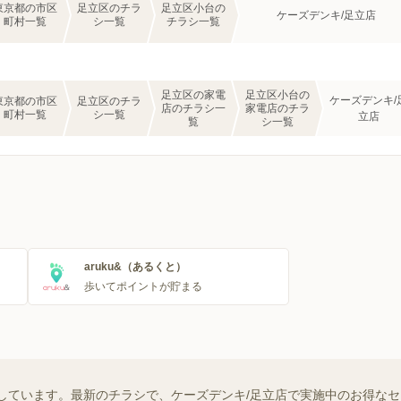
東京都の市区
足立区のチラ
足立区小台の
ケーズデンキ/足立店
町村一覧
シ一覧
チラシ一覧
足立区の家電
足立区小台の
ケーズデンキ/
東京都の市区
足立区のチラ
店のチラシ一
家電店のチラ
町村一覧
シ一覧
立店
覧
シ一覧
aruku&（あるくと）
歩いてポイントが貯まる
しています。最新のチラシで、ケーズデンキ/足立店で実施中のお得な