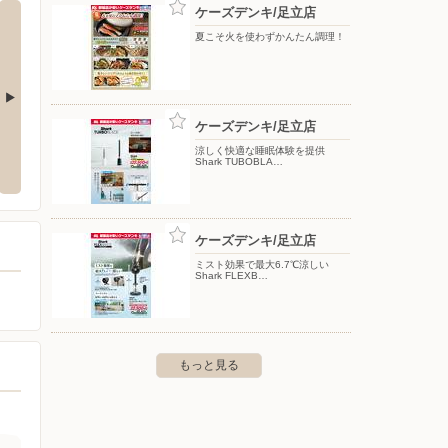
ケーズデンキ/足立店
夏こそ火を使わずかんたん調理！
ケーズデンキ/足立店
ックランド平和台駅前店
ヤマダデンキ/LABI東京八重洲
ヤマダ
涼しく快適な睡眠体験を提供
Shark TUBOBLA…
町6-32-5
〒103-0028 東京都中央区八重洲1-5-22
〒340-
ケーズデンキ/足立店
ミスト効果で最大6.7℃涼しい
Shark FLEXB…
もっと見る