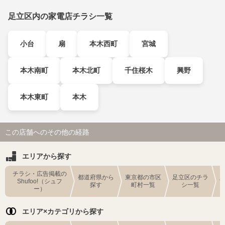
足立区内の家電店チラシ一覧
小台
扇
本木西町
宮城
本木南町
本木北町
千住桜木
興野
本木東町
本木
この店舗へのその他の経路
エリアから探す
チラシ・広告掲載の
都道府県から
東京都の市区
足立区のチラ
Shufoo!（シュフ
探す
町村一覧
シ一覧
ー）
エリア×カテゴリから探す