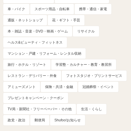
車・バイク
スポーツ用品・自転車
携帯・通信・家電
通販・ネットショップ
花・ギフト・手芸
本・雑誌・音楽・DVD・映画・ゲーム
リサイクル
ヘルス&ビューティ・フィットネス
マンション・戸建・リフォーム・レンタル収納
旅行・ホテル・リゾート
学習塾・カルチャー・教育・教習所
レストラン・デリバリー・外食
フォトスタジオ・プリントサービス
アミューズメント
保険・共済・金融
冠婚葬祭・イベント
プレゼントキャンペーン・クーポン
TV局・新聞社・フリーペーパー・その他
生活・くらし
政党・政治
郵便局
Shufoo!お知らせ