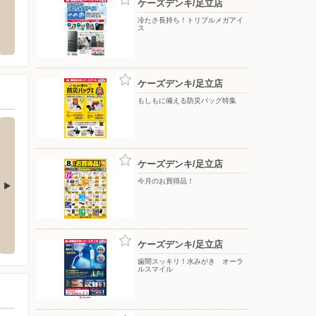
ケーズデンキ/足立店
店
ホワイト急便/本木北町店
オリン
冷たさ長持ち！トリプルメガアイ
ス
区前野町3-20-1 ヒューリック志
〒123-0857 東京都足立区本木北町1-9
〒116-
ケーズデンキ/足立店
もしもに備える防災バッグ特集
ケーズデンキ/足立店
今月のお買得品！
青木店
ケーズデンキ/西川口店
ケーズ
5-6
〒332-0021 川口市西川口2-3-5
〒340-0
ケーズデンキ/足立店
歯間スッキリ！水みがき オーラ
ルスマイル