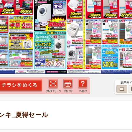
表示サ
ンキ_夏得セール