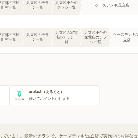
東京都の市区
足立区のチラ
足立区小台の
ケーズデンキ/足立店
町村一覧
シ一覧
チラシ一覧
足立区の家電
足立区小台の
ケーズデンキ/
東京都の市区
足立区のチラ
店のチラシ一
家電店のチラ
町村一覧
シ一覧
立店
覧
シ一覧
aruku&（あるくと）
歩いてポイントが貯まる
しています。最新のチラシで、ケーズデンキ/足立店で実施中のお得な