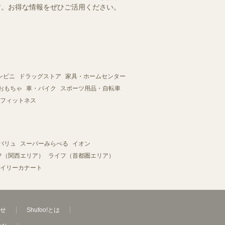
ます。お得な情報をぜひご活用ください。
ンビニ
ドラッグストア
家具・ホームセンター
おもちゃ
車・バイク
スポーツ用品・自転車
フィットネス
バリュ
スーパーみらべる
イオン
フ（関西エリア）
ライフ（首都圏エリア）
イリーカナート
せ
Shufoo!とは