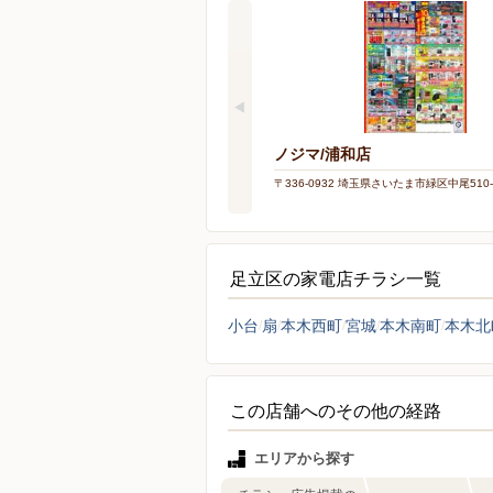
ノジマ/浦和店
〒336-0932 埼玉県さいたま市緑区中尾510-
足立区の家電店チラシ一覧
小台
扇
本木西町
宮城
本木南町
本木北
この店舗へのその他の経路
エリアから探す