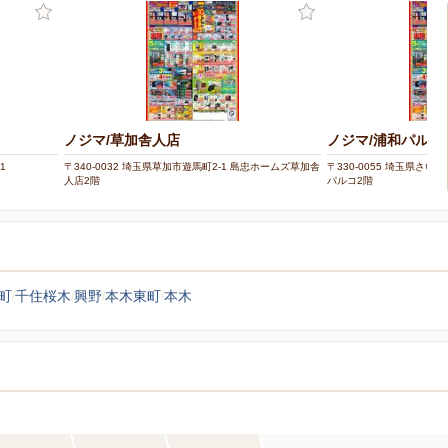
ノジマ/草加舎人店
ノジマ/浦和パルコ
1
〒340-0032 埼玉県草加市遊馬町2-1 島忠ホームズ草加舎
〒330-0055 埼玉県さい
人店2階
パルコ2階
町
千住桜木
興野
本木東町
本木