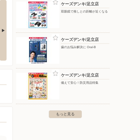
ケーズデンキ/足立店
双眼鏡で推しとの距離が近くなる
ケーズデンキ/足立店
店
ビックカメラ/日本橋三越
ビック
歯のお悩み解決に Oral-B
たま市浦和区東高砂町11-1 浦和
〒103-8001 東京都中央区日本橋室町1-4-1 日本橋三越本
〒100-
店 新館6・7階
ケーズデンキ/足立店
備えて安心！防災用品特集
もっと見る