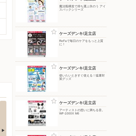
魔法瓶構造で持ち運ぶ氷のう アイ
スパックシリーズ
ケーズデンキ/足立店
ReFaで毎日のケアをもっと上質
に！
ケーズデンキ/足立店
使いたいときすぐ使える！猛暑対
策グッズ
ケーズデンキ/足立店
アーティストの想いに満ちる音。
WF-1000X M6