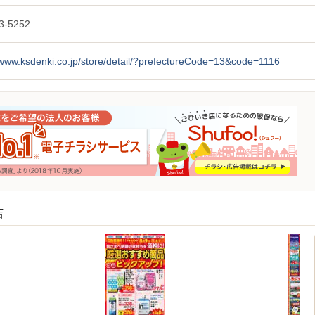
3-5252
/www.ksdenki.co.jp/store/detail/?prefectureCode=13&code=1116
店