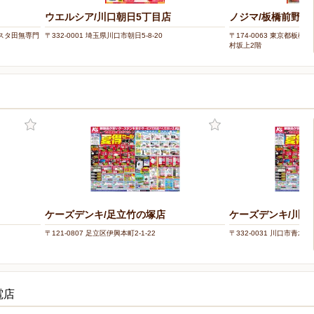
ウエルシア/川口朝日5丁目店
ノジマ/板橋前野町
 アスタ田無専門
〒332-0001 埼玉県川口市朝日5-8-20
〒174-0063 東京都板橋
村坂上2階
ケーズデンキ/足立竹の塚店
ケーズデンキ/川口
〒121-0807 足立区伊興本町2-1-22
〒332-0031 川口市青木3-2
電店