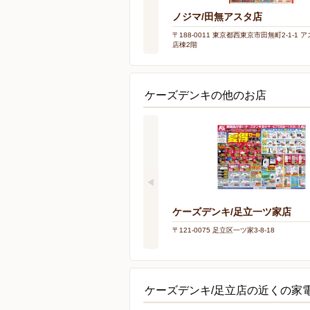
ノジマ/田無アスタ店
〒188-0011 東京都西東京市田無町2-1-1
店棟2階
ケーズデンキの他のお店
ケーズデンキ/足立一ツ家店
〒121-0075 足立区一ツ家3-8-18
ケーズデンキ/足立店の近くの家