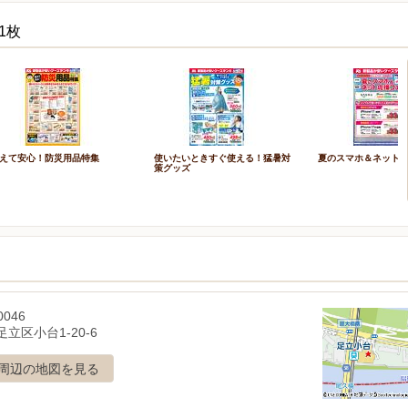
1枚
えて安心！防災用品特集
使いたいときすぐ使える！猛暑対
夏のスマホ＆ネット
策グッズ
0046
立区小台1-20-6
周辺の地図を見る