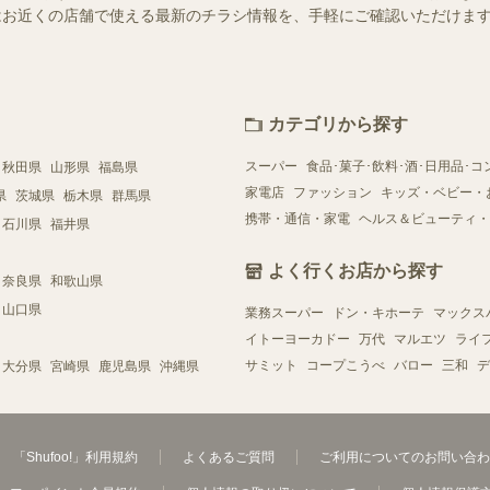
ー）ではお近くの店舗で使える最新のチラシ情報を、手軽にご確認いただけ
カテゴリから探す
スーパー
食品･菓子･飲料･酒･日用品･コ
秋田県
山形県
福島県
家電店
ファッション
キッズ・ベビー・
県
茨城県
栃木県
群馬県
携帯・通信・家電
ヘルス＆ビューティ・
石川県
福井県
よく行くお店から探す
奈良県
和歌山県
山口県
業務スーパー
ドン・キホーテ
マックス
イトーヨーカドー
万代
マルエツ
ライ
サミット
コープこうべ
バロー
三和
デ
大分県
宮崎県
鹿児島県
沖縄県
「Shufoo!」利用規約
よくあるご質問
ご利用についてのお問い合わ