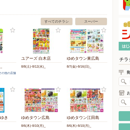
すべてのチラシ
スーパー
ユアーズ 白木店
ゆめタウン東広島
チラ
)_
8/8(土)-8/12(水)_
8/7(金)-8/16(日)_
]その他の店舗
ゆき
ゆめタウン広島
ゆめタウン江田島
)
8/6(木)-8/10(月)_
8/6(木)-8/10(月)_