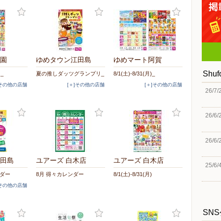
園
ゆめタウン江田島
ゆめマート阿賀
Shu
)_
夏の推しダッツグランプリ_
8/1(土)-8/31(月)_
]その他の店舗
[＋]その他の店舗
[＋]その他の店舗
26/7/
26/6/
26/6/
田島
ユアーズ 白木店
ユアーズ 白木店
25/6/
ダー
8月 得々カレンダー
8/1(土)-8/31(月)
]その他の店舗
SN