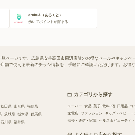
aruku&（あるくと）
歩いてポイントが貯まる
一覧ページです。広島県安芸高田市周辺店舗のお得なセールやキャンペ
お近くの店舗で使える最新のチラシ情報を、手軽にご確認いただけます。お
カテゴリから探す
スーパー
食品･菓子･飲料･酒･日用品･コ
秋田県
山形県
福島県
家電店
ファッション
キッズ・ベビー・
県
茨城県
栃木県
群馬県
携帯・通信・家電
ヘルス＆ビューティ・
石川県
福井県
よく行くお店から探す