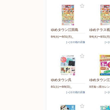
ゆめタウン江田島
ゆめテラス祇
8/4(火)〜8/31(月)_
8/4(火)〜8/31(月
[＋]その他の店舗
[＋
ゆめタウン呉
ゆめタウン江
8/1(土)〜8/9(日)_
8月知っ得カレン
[＋]その他の店舗
[＋