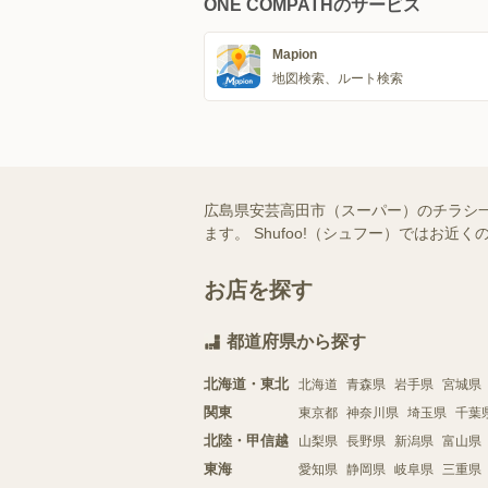
ONE COMPATHのサービス
Mapion
地図検索、ルート検索
広島県安芸高田市（スーパー）のチラシ
ます。 Shufoo!（シュフー）では
お店を探す
都道府県から探す
北海道・東北
北海道
青森県
岩手県
宮城県
関東
東京都
神奈川県
埼玉県
千葉
北陸・甲信越
山梨県
長野県
新潟県
富山県
東海
愛知県
静岡県
岐阜県
三重県