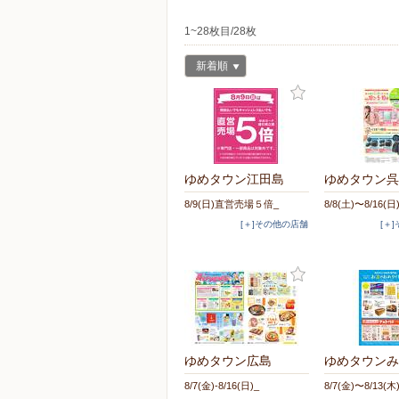
1~28枚目/28枚
新着順
ゆめタウン江田島
ゆめタウン呉
8/9(日)直営売場５倍_
8/8(土)〜8/16(日
[＋]その他の店舗
[＋
ゆめタウン広島
ゆめタウンみ
8/7(金)-8/16(日)_
8/7(金)〜8/13(木