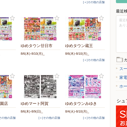
[＋]その他の店舗
最近
最近
あり
ゆめタウン廿日市
ゆめタウン蔵王
8/6(木)-8/10(月)_
8/6(木)-8/10(月)_
[＋]その他の店舗
ス
家
ホ
シュ
園店
ゆめマート阿賀
ゆめタウンみゆき
8/6(木)-8/9(日)_
8/4(火)-8/10(月)_
]その他の店舗
[＋]その他の店舗
[＋]その他の店舗