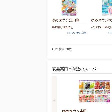
ゆめタウン江田島
ゆめタウン大
夏の贈り物2026_
7/15(水)〜8/16(
[＋]その他の店舗
[＋
1~28枚目/28枚
安芸高田市付近のスーパー
ゆめタウン吉田