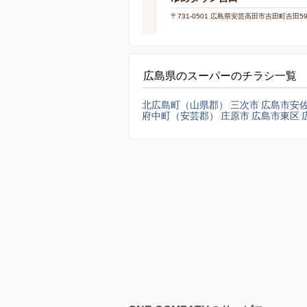
〒731-0501 広島県安芸高田市吉田町吉田59
広島県のスーパーのチラシ一覧
北広島町（山県郡）
三次市
広島市安
府中町（安芸郡）
庄原市
広島市東区