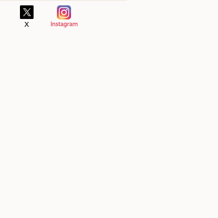
ゆめタウン安古市
ゆめテ