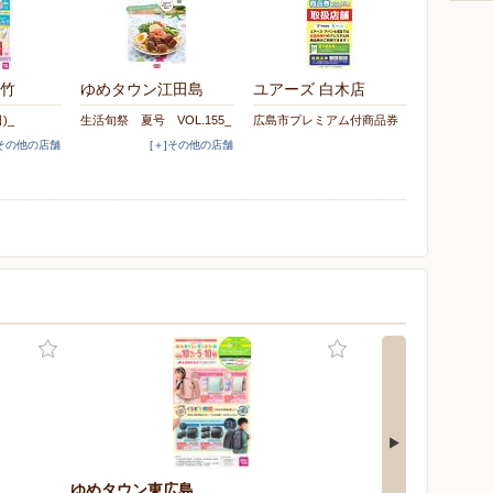
竹
ゆめタウン江田島
ユアーズ 白木店
日)_
生活旬祭 夏号 VOL.155_
広島市プレミアム付商品券
]その他の店舗
[＋]その他の店舗
ゆめタウン東広島
ゆめタウン学園店