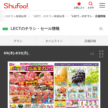
お気に入り
さがす
ー」のチラシ検索結果
「LECT」のチラシ検索結果
「LECT」のチラシ・店舗情報
LECTのチラシ・セール情報
チラシ
タイム
ライン
店舗詳細
8/6(木)-8/10(月)_
1/1
拡大