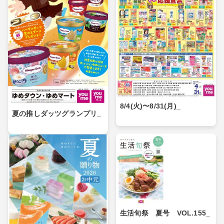
8/4(火)〜8/31(月)_
夏の推しダッツグランプリ_
生活旬祭 夏号 VOL.155_