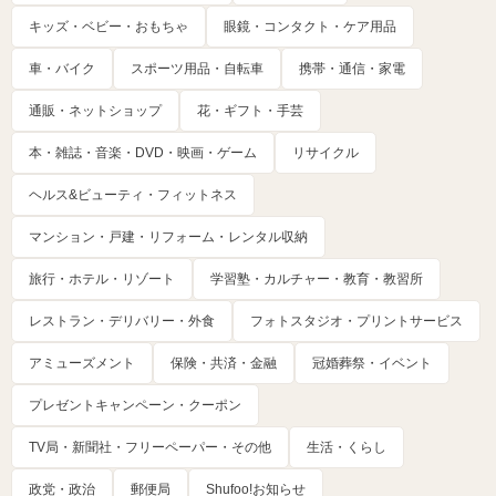
キッズ・ベビー・おもちゃ
眼鏡・コンタクト・ケア用品
車・バイク
スポーツ用品・自転車
携帯・通信・家電
通販・ネットショップ
花・ギフト・手芸
本・雑誌・音楽・DVD・映画・ゲーム
リサイクル
ヘルス&ビューティ・フィットネス
マンション・戸建・リフォーム・レンタル収納
旅行・ホテル・リゾート
学習塾・カルチャー・教育・教習所
レストラン・デリバリー・外食
フォトスタジオ・プリントサービス
アミューズメント
保険・共済・金融
冠婚葬祭・イベント
プレゼントキャンペーン・クーポン
TV局・新聞社・フリーペーパー・その他
生活・くらし
政党・政治
郵便局
Shufoo!お知らせ