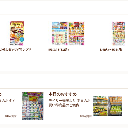
の推しダッツグランプリ_
8/1(土)-8/31(月)_
8/4(火)〜8/31(月)_
め
本日のおすすめ
本
日のおすす
デイリー売場より 本日のお
加
…
買い得商品のご案内…
買
18時間前
18時間前