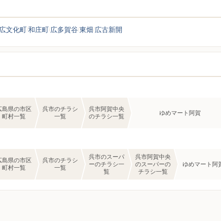
広文化町
和庄町
広多賀谷
東畑
広古新開
広島県の市区
呉市のチラシ
呉市阿賀中央
ゆめマート阿賀
町村一覧
一覧
のチラシ一覧
呉市のスーパ
呉市阿賀中央
広島県の市区
呉市のチラシ
ーのチラシ一
のスーパーの
ゆめマート阿
町村一覧
一覧
覧
チラシ一覧