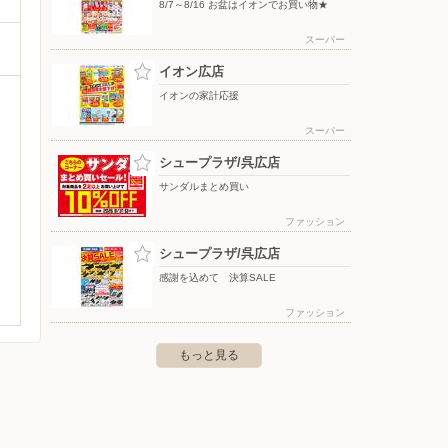
8/7～8/16 お盆はイオンでお買い物★
スーパー
イオン広店
イオンの家計応援
スーパー
シュープラザ/呉広店
サンダルまとめ買い
ファッション
シュープラザ/呉広店
感謝を込めて 決算SALE
ファッション
もっと見る