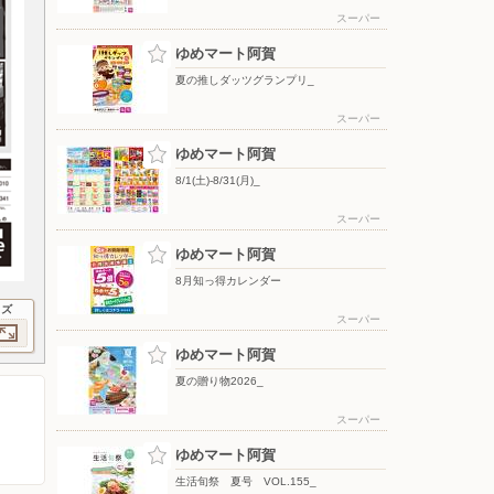
スーパー
ゆめマート阿賀
夏の推しダッツグランプリ_
スーパー
ゆめマート阿賀
8/1(土)-8/31(月)_
スーパー
ゆめマート阿賀
8月知っ得カレンダー
イズ
スーパー
ゆめマート阿賀
夏の贈り物2026_
スーパー
ゆめマート阿賀
生活旬祭 夏号 VOL.155_