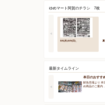
ゆめマート阿賀のチラシ 7枚
8/6(木)-8/9(日)_
夏
最新タイムライン
本日のおすす
鮮魚売場より 本
め商品のご案内 