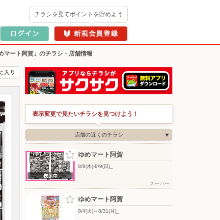
チラシを見てポイントを貯めよう
めマート阿賀」のチラシ・店舗情報
表示変更で見たいチラシを見つけよう！
店舗の近くのチラシ
ゆめマート阿賀
8/6(木)-8/9(日)_
スーパー
ゆめマート阿賀
8/4(火)～8/31(月)_