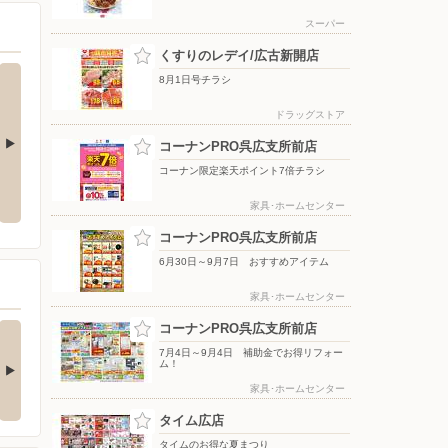
スーパー
くすりのレデイ/広古新開店
8月1日号チラシ
ドラッグストア
コーナンPRO呉広支所前店
コーナン限定楽天ポイント7倍チラシ
夏の贈り物2026_
生活旬祭 夏号 VOL.155_
家具･ホームセンター
コーナンPRO呉広支所前店
6月30日～9月7日 おすすめアイテム
家具･ホームセンター
日のお買い得商品
コーナンPRO呉広支所前店
本日のおすすめ
工食品売場より 本日のお
飲料売場より お買い得商品
7月4日～9月4日 補助金でお得リフォー
ム！
い得商品のご案内…
のご案内 コカ・…
家具･ホームセンター
18時間前
2日前
タイム広店
タイムのお得な夏まつり