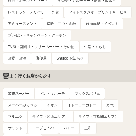
旅行・ホテル・リゾート
学習塾・カルチャー・教育・教習所
レストラン・デリバリー・外食
フォトスタジオ・プリントサービス
アミューズメント
保険・共済・金融
冠婚葬祭・イベント
プレゼントキャンペーン・クーポン
TV局・新聞社・フリーペーパー・その他
生活・くらし
政党・政治
郵便局
Shufoo!お知らせ
よく行くお店から探す
業務スーパー
ドン・キホーテ
マックスバリュ
スーパーみらべる
イオン
イトーヨーカドー
万代
マルエツ
ライフ（関西エリア）
ライフ（首都圏エリア）
サミット
コープこうべ
バロー
三和