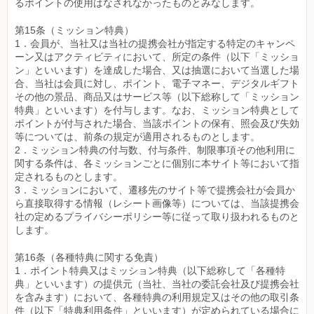
るポイントの使用はなされなかったものとみなします。
第15条（ミッション特典）
1．会員が、当社又は当社の提携会社が指定する特定のキャンペ
ーン又はアクティビティにおいて、所定の条件（以下「ミッショ
ン」といいます）を達成した場合、又は抽選において当選した場
合、当社は会員に対し、ポイント、電子マネー、デジタルギフト
その他の景品、商品又はサービス等（以下総称して「ミッション
特典」といいます）を付与します。なお、ミッション特典として
ポイントが付与された場合、当該ポイントの保有、照会及び失効
等については、前条の規定が適用されるものとします。
2．ミッション特典の付与数、付与条件、制限事項その他利用に
関する条件は、各ミッションごとに個別に本サイト等において指
定されるものとします。
3．ミッションにおいて、遷移先のサイト等で提携会社が会員か
ら直接取得する情報（レシート画像等）については、当該提携会
社の定めるプライバシーポリシー等に従って取り扱われるものと
します。
第16条（各種特典に関する免責）
1．ポイント特典又はミッション特典（以下総称して「各種特
典」といいます）の提供元（当社、当社の委託会社及び提携会社
を含みます）において、各種特典の利用規定又はその他の取引条
件（以下「特典利用条件」といいます）が定められている場合に