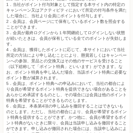
1．当社がポイント付与対象として指定する本サイト内の特定の
キャンペーン又はアクティビティにおいて所定の付与条件を満た
した場合に、当社より会員にポイントを付与します。
2．会員は、会員ページにて保有しているポイント数を照会する
ことができます。
3．会員が最終ログインから１年間継続してログインしない状態
が続いたときは、会員が保有している全てのポイントが失効しま
す。
4．会員は、獲得したポイントに応じて、本サイトにおいて当社
所定の方法により申し込むことにより、懸賞若しくはキャンペー
ンへの参加、景品との交換又はその他のサービスを受けること
（以下総称して「ポイント特典」といいます）ができます。な
お、ポイント特典を申し込んだ場合、当該ポイント特典に必要な
ポイント数が減算されます。
5．会員は、ポイント特典への申込みにおいて、当社の都合によ
り会員が希望するポイント特典を提供できない場合があることを
あらかじめ承諾するものとし、その場合には会員は他のポイント
特典を希望することができるものとします。
6．会員は、本条第4項の申し込みを撤回することはできないも
のとします。ただし、当社の都合により、会員が希望するポイン
ト特典を提供することができず、かつ他に、会員が希望するポイ
ント特典がないときに限り、会員は当該申し込みを撤回すること
ができます。申し込みが撤回された場合には、当該申し込みによ