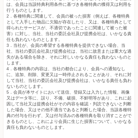
は、会員は当該特典利用条件に基づき各種特典の獲得又は利用を
行うものとします。
2．各種特典に関連して、会員の被った損害（例えば、各種特典
として入手した物品に欠陥が存在したり、又は、各種特典として
得られたサービスが、不適切であったことに関連して被った被
害）に対し、当社、当社の委託会社及び提携会社は、いかなる責
任も負わないものとします。
3．当社が、会員の希望する各種特典を提供できない場合、当
社、当社の委託会社及び提携会社は、当社に故意または重大な過
失がある場合を除き、それに対しいかなる責任も負わないものと
します。
4．各種特典の内容は、当社の都合により、会員への通知なし
に、追加、削除、変更又は一時停止されることがあり、それに対
して当社、当社の委託会社及び提携会社は、いかなる責任も負わ
ないものとします。
5．会員が本サイトにおいて送信、登録又は入力した情報、画像
又はデータ等に、誤り、不備、破損、不鮮明等があり、これに起
因して当社又は提携会社がその内容を確認・判読できないと判断
した場合、又はその他不適当であると判断した場合、当該各種特
典の付与を行わず、又は付与済みの各種特典を取り消すことがで
きるものとし、これにより会員に生じた損害について、いかなる
責任も負わないものとします。