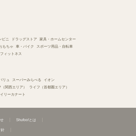
ンビニ
ドラッグストア
家具・ホームセンター
おもちゃ
車・バイク
スポーツ用品・自転車
フィットネス
バリュ
スーパーみらべる
イオン
フ（関西エリア）
ライフ（首都圏エリア）
イリーカナート
せ
Shufoo!とは
方針