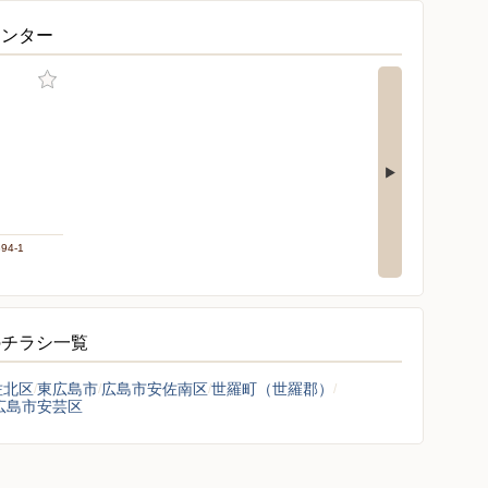
センター
4-1
のチラシ一覧
佐北区
東広島市
広島市安佐南区
世羅町（世羅郡）
広島市安芸区