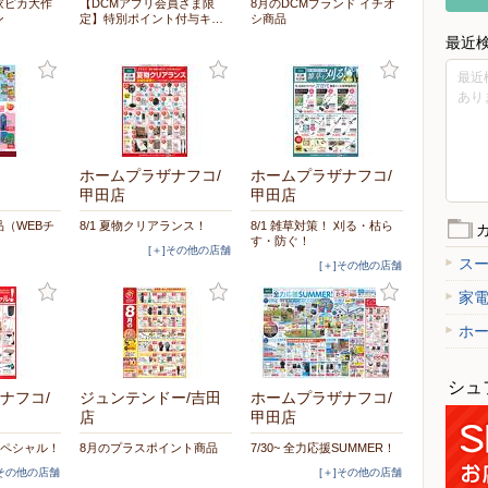
家ピカ大作
【DCMアプリ会員さま限
8月のDCMブランド イチオ
ン
定】特別ポイント付与キ…
シ商品
最近
最近
あり
ホームプラザナフコ/
ホームプラザナフコ/
甲田店
甲田店
（WEBチ
8/1 夏物クリアランス！
8/1 雑草対策！ 刈る・枯ら
す・防ぐ！
[＋]その他の店舗
ス
[＋]その他の店舗
家
ホ
シュ
ナフコ/
ジュンテンドー/吉田
ホームプラザナフコ/
店
甲田店
スペシャル！
8月のプラスポイント商品
7/30~ 全力応援SUMMER！
]その他の店舗
[＋]その他の店舗