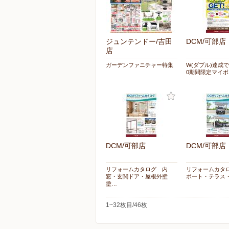
ジュンテンドー/吉田
DCM/可部店
店
ガーデンファニチャー特集
W(ダブル)達成で
0期間限定マイボ
DCM/可部店
DCM/可部店
リフォームカタログ 内
リフォームカタ
窓・玄関ドア・屋根外壁
ポート・テラス
塗…
1~32枚目/46枚