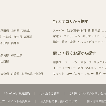
カテゴリから探す
スーパー
食品･菓子･飲料･酒･日用品･コ
秋田県
山形県
福島県
家電店
ファッション
キッズ・ベビー・
県
茨城県
栃木県
群馬県
携帯・通信・家電
ヘルス＆ビューティ・
石川県
福井県
よく行くお店から探す
奈良県
和歌山県
山口県
業務スーパー
ドン・キホーテ
マックス
イトーヨーカドー
万代
マルエツ
ライ
サミット
コープこうべ
バロー
三和
デ
大分県
宮崎県
鹿児島県
沖縄県
「Shufoo!」利用規約
よくあるご質問
ご利用についてのお問い合わ
ュフーポイント会員規約
個人情報の取り扱いについて
個人情報保護