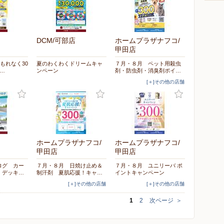
DCM/可部店
ホームプラザナフコ/
甲田店
もれなく30
夏のわくわくドリームキャ
７月・８月 ペット用殺虫
…
ンペーン
剤・防虫剤・消臭剤ポイ…
[＋]その他の店舗
ホームプラザナフコ/
ホームプラザナフコ/
甲田店
甲田店
ログ カー
７月・８月 日焼け止め＆
７月・８月 ユニリーバ ポ
・デッキ…
制汗剤 夏肌応援！キャ…
イントキャンペーン
[＋]その他の店舗
[＋]その他の店舗
1
2
次ページ
＞