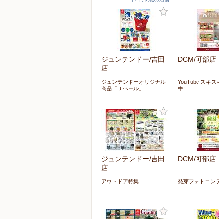
ジュンテンドー/吉田
DCM/可部店
店
ジュンテンドーオリジナル
YouTube スキス
商品「Ｊペール」
中!
ジュンテンドー/吉田
DCM/可部店
店
アウトドア特集
発芽フォトコン