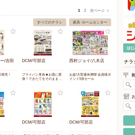
1
2
次ページ
＞
すべてのチラシ
家具･ホームセンター
ー/吉田
DCM/可部店
西村ジョイ/八木店
チラ
新発売！
フライパン革命★お皿に変
お盆!大型連休満喫 会員様ポ
身！できたてをそのまま…
イント5倍セール
DCM/可部店
DCM/可部店