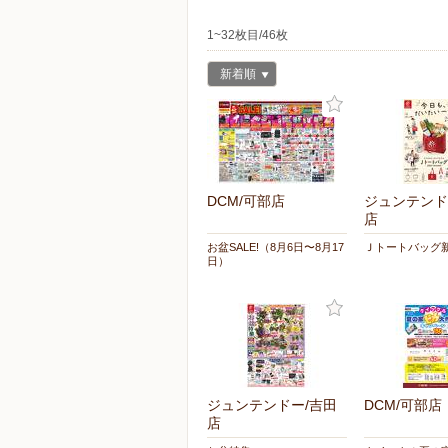
1~32枚目/46枚
新着順
DCM/可部店
ジュンテンド
店
お盆SALE!（8月6日〜8月17
Ｊトートバッグ
日）
ジュンテンドー/吉田
DCM/可部店
店