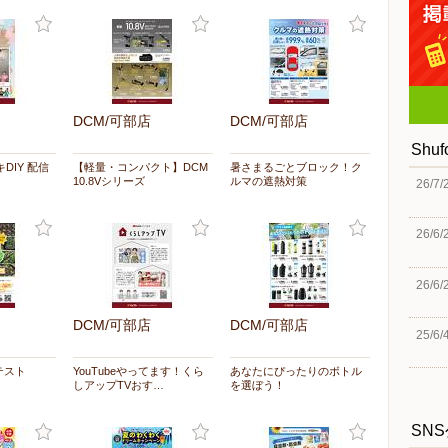
DCM/可部店
DCM/可部店
Shu
キDIY 配信
【軽量・コンパクト】DCM
暑さまるごとブロック！ク
10.8Vシリーズ
ルマの遮熱対策
26/7/
26/6/
26/6/
DCM/可部店
DCM/可部店
25/6/
テスト
YouTubeやってます！くら
あなたにぴったりのボトル
しアップTVおす…
を選ぼう！
SN