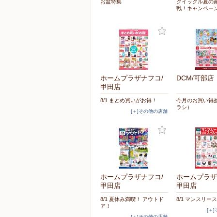
お盆特集
クイックル夏の
戦！キャンペー
ホームプラザナフコ/
DCM/可部店
甲田店
8/1 まとめ買いがお得！
今月のお買い得品
ラシ）
[＋]その他の店舗
ホームプラザナフコ/
ホームプラザ
甲田店
甲田店
8/1 夏休み満喫！ アウトド
8/1 マンスリー
ア！
[＋
[＋]その他の店舗