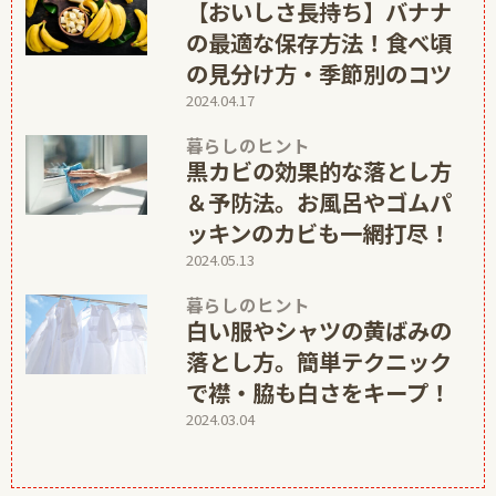
【おいしさ長持ち】バナナ
の最適な保存方法！食べ頃
の見分け方・季節別のコツ
2024.04.17
暮らしのヒント
黒カビの効果的な落とし方
＆予防法。お風呂やゴムパ
ッキンのカビも一網打尽！
2024.05.13
暮らしのヒント
白い服やシャツの黄ばみの
落とし方。簡単テクニック
で襟・脇も白さをキープ！
2024.03.04