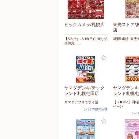
ビックカメラ/札幌店
東光ストア/
店
【8/8(土)～8/16(日)】売り切
3日間連続!!東光
れ御免！…
ヤマダデンキ/テック
ヤマダデンキ
ランド札幌屯田店
ランド札幌屯
ヤマダアプリでポイ活
【SHOKZ】同
ペーン
[＋]その他の店舗
[＋