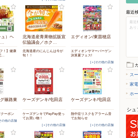
最近
最近
あり
シュ）ヘ
北海道産青果物拡販宣
エディオン/東苗穂店
…
伝協議会／ホク…
オフ！】健康
北海道産のにんじんは今が
エディオンサマーバーゲン
配…
旬！！
決算夏フェス!
[＋]その他の店舗
ス
家
ホ
グ篠路東
ケーズデンキ/屯田店
ケーズデンキ/屯田店
シュ
Fクーポン
ケーズデンキでPayPay使っ
熱中症リスクをアラーム音
てお買い物！
でお知らせ
]その他の店舗
[＋]その他の店舗
[＋]その他の店舗