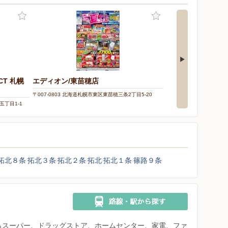
CT 札幌
エディオン/東苗穂店
nosh（ナッシュ
分に配慮した宅配
〒007-0803 北海道札幌市東区東苗穂三条2丁目5-20
五丁目1-1
〒000-0000
拓北８条
拓北３条
拓北２条
拓北
拓北１条
篠路９条
県からスーパー、ドラッグストア、ホームセンター、家電、ファ