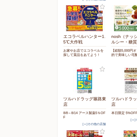
エコラベルハンター1.
nosh（ナッ
5℃大作戦
ルシー・糖質
お家やお店でエコラベルを
【総額5,000円
探して賞品をあてよう！
的で美味しい宅
ツルハドラッグ篠路東
ツルハドラッ
店
店
8/8～8/14 アース製薬5％OF
本日限定 5%OF
F
[＋
[＋]その他の店舗