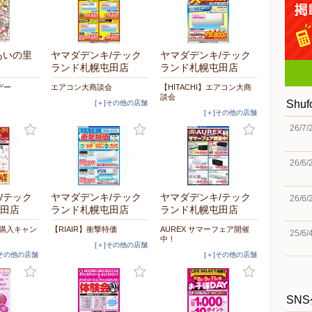
あいの里
ヤマダデンキ/テック
ヤマダデンキ/テック
ランド札幌屯田店
ランド札幌屯田店
デー
エアコン大商談会
【HITACHI】エアコン大商
談会
Shu
[＋]その他の店舗
[＋]その他の店舗
26/7/
26/6/
/テック
ヤマダデンキ/テック
ヤマダデンキ/テック
26/6/
田店
ランド札幌屯田店
ランド札幌屯田店
時購入キャン
【RIAIR】衝撃特価
AUREX サマーフェア開催
25/6/
中！
[＋]その他の店舗
]その他の店舗
[＋]その他の店舗
SN