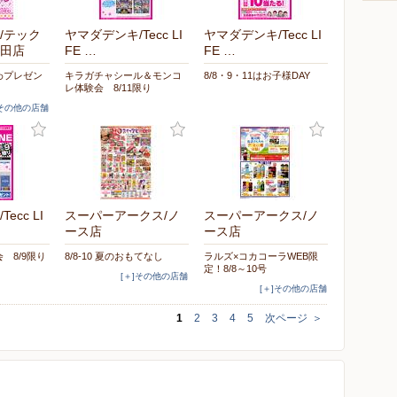
/テック
ヤマダデンキ/Tecc LI
ヤマダデンキ/Tecc LI
田店
FE …
FE …
わプレゼン
キラガチャシール＆モンコ
8/8・9・11はお子様DAY
レ体験会 8/11限り
]その他の店舗
ecc LI
スーパーアークス/ノ
スーパーアークス/ノ
ース店
ース店
会 8/9限り
8/8-10 夏のおもてなし
ラルズ×コカコーラWEB限
定！8/8～10号
[＋]その他の店舗
[＋]その他の店舗
1
2
3
4
5
次ページ
＞