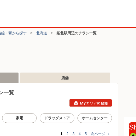
路線・駅から探す
>
北海道
>
拓北駅周辺のチラシ一覧
店舗
シ一覧
家電
ドラッグストア
ホームセンター
1
2
3
4
5
次ページ
＞