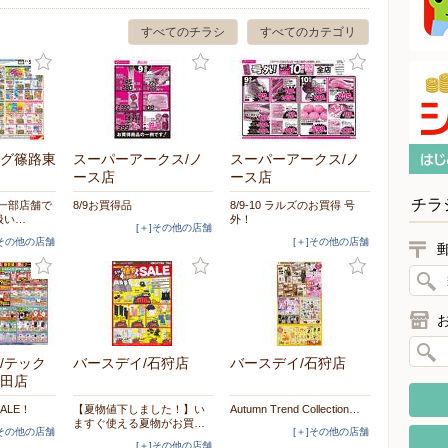
すべてのチラシ
すべてのカテゴリ
グ篠路東
スーパーアークス/ノ
スーパーアークス/ノ
ース店
ース店
チラ
※一部店舗で
8/9お買得品
8/9-10 ラルズのお買得 号
扱い…
外！
[＋]その他の店舗
]その他の店舗
[＋]その他の店舗
/テック
バースデイ/石狩店
バースデイ/石狩店
田店
ALE！
【夏物値下しました！】い
Autumn Trend Collection…
ますぐ使える夏物がお買…
]その他の店舗
[＋]その他の店舗
[＋]その他の店舗