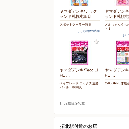
ヤマダデンキ/テック
ヤマダデンキ
ランド札幌屯田店
ランド札幌屯
スポットクーラー特集
メルちゃんうち
ト！
[＋]その他の店舗
[＋
ヤマダデンキ/Tecc LI
ヤマダデンキ/T
FE …
FE …
ベイブレード エックス連勝
CACORNE体験
バトル 8/8限り
1~32枚目/240枚
拓北駅付近のお店