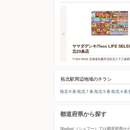
ヤマダデンキ/Tecc LIFE SELE
北33条店
〒001-0033 北海道札幌市北区北三十三条西
拓北駅周辺地域のチラシ
拓北６条
拓北７条
拓北５条
拓北４条
都道府県から探す
Shufoo!（シュフー）では都道府