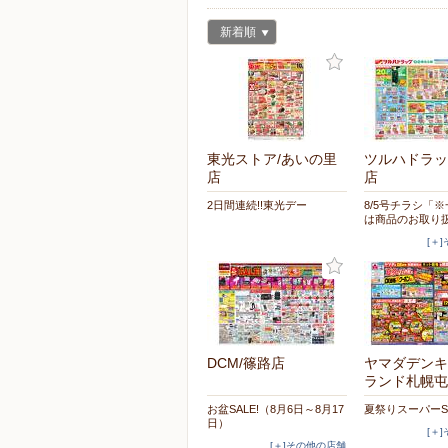
新着順
東光ストア/あいの里
ツルハドラッ
店
店
2日間連続!!東光デー
8/5号チラシ「
は商品のお取り
[＋
DCM/篠路店
ヤマダデンキ
ランド札幌屯
お盆SALE!（8月6日～8月17
夏祭りスーパーS
日）
[＋
[＋]その他の店舗