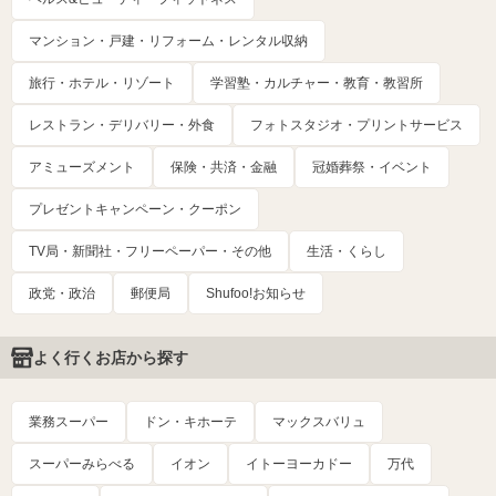
マンション・戸建・リフォーム・レンタル収納
旅行・ホテル・リゾート
学習塾・カルチャー・教育・教習所
レストラン・デリバリー・外食
フォトスタジオ・プリントサービス
アミューズメント
保険・共済・金融
冠婚葬祭・イベント
プレゼントキャンペーン・クーポン
TV局・新聞社・フリーペーパー・その他
生活・くらし
政党・政治
郵便局
Shufoo!お知らせ
よく行くお店から探す
業務スーパー
ドン・キホーテ
マックスバリュ
スーパーみらべる
イオン
イトーヨーカドー
万代