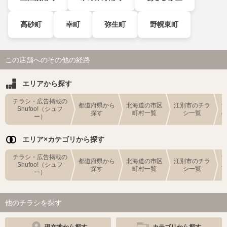
高砂町
幸町
弥生町
野幌東町
この店舗へのその他の経路
エリアから探す
チラシ・広告掲載の
都道府県から
北海道の市区
江別市のチラ
Shufoo!（シュフ
探す
町村一覧
シ一覧
ー）
エリア×カテゴリから探す
チラシ・広告掲載の
都道府県から
北海道の市区
江別市のチラ
Shufoo!（シュフ
探す
町村一覧
シ一覧
ー）
他のチラシを探す
現在地から探す
カテゴリから探す