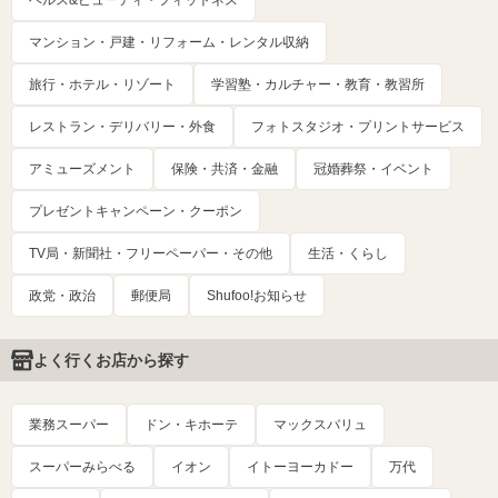
マンション・戸建・リフォーム・レンタル収納
旅行・ホテル・リゾート
学習塾・カルチャー・教育・教習所
レストラン・デリバリー・外食
フォトスタジオ・プリントサービス
アミューズメント
保険・共済・金融
冠婚葬祭・イベント
プレゼントキャンペーン・クーポン
TV局・新聞社・フリーペーパー・その他
生活・くらし
政党・政治
郵便局
Shufoo!お知らせ
よく行くお店から探す
業務スーパー
ドン・キホーテ
マックスバリュ
スーパーみらべる
イオン
イトーヨーカドー
万代