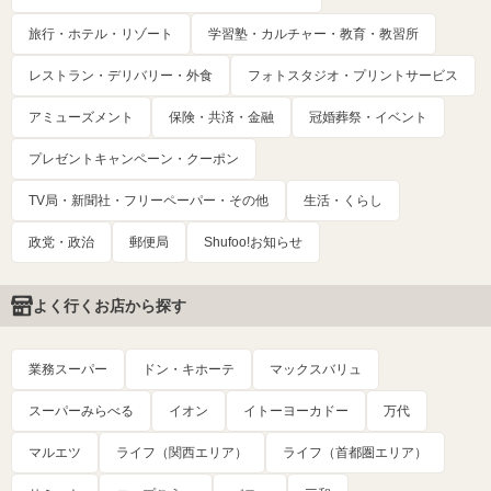
旅行・ホテル・リゾート
学習塾・カルチャー・教育・教習所
レストラン・デリバリー・外食
フォトスタジオ・プリントサービス
アミューズメント
保険・共済・金融
冠婚葬祭・イベント
プレゼントキャンペーン・クーポン
TV局・新聞社・フリーペーパー・その他
生活・くらし
政党・政治
郵便局
Shufoo!お知らせ
よく行くお店から探す
業務スーパー
ドン・キホーテ
マックスバリュ
スーパーみらべる
イオン
イトーヨーカドー
万代
マルエツ
ライフ（関西エリア）
ライフ（首都圏エリア）