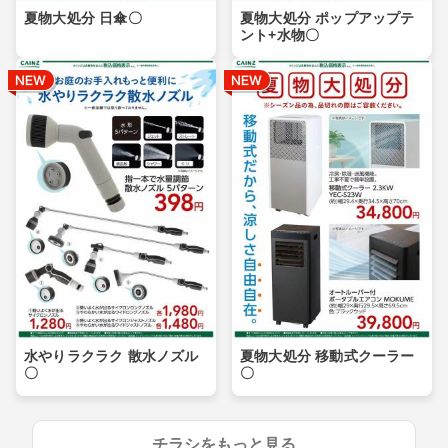
夏物大処分 日傘〇
夏物大処分 ポップアップテ
ント+水物〇
水やりラクラク 散水ノズル
夏物大処分 移動式クーラー
〇
〇
チラシをもっと見る