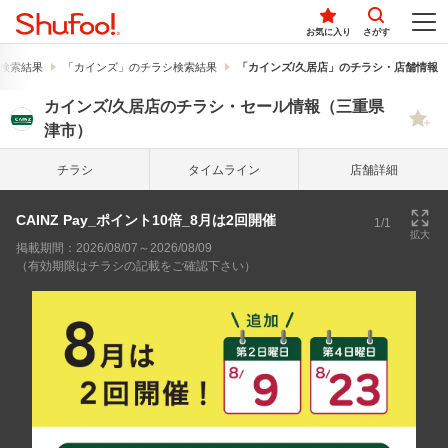
お気に入り
さがす
検索結果
「カインズ」のチラシ検索結果
「カインズ/久居店」のチラシ・店舗情報
カインズ/久居店のチラシ・セール情報（三重県
津市）
チラシ
タイム
ライン
店舗詳細
CAINZ Pay_ポイント10倍_8月は2回開催
1/1
拡大
掲載期間：2026/08/07～2026/08/09
（有効期限はチラシの記載をご確認下さい）