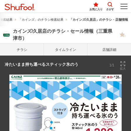
お気に入り
さがす
検索結果
「カインズ」のチラシ検索結果
「カインズ/久居店」のチラシ・店舗情報
カインズ/久居店のチラシ・セール情報（三重県
津市）
チラシ
タイム
ライン
店舗詳細
冷たいまま持ち運べるスティック氷のう
1/1
拡大