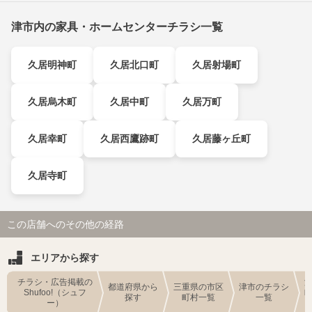
津市内の家具・ホームセンターチラシ一覧
久居明神町
久居北口町
久居射場町
久居烏木町
久居中町
久居万町
久居幸町
久居西鷹跡町
久居藤ヶ丘町
久居寺町
この店舗へのその他の経路
エリアから探す
チラシ・広告掲載の
都道府県から
三重県の市区
津市のチラシ
Shufoo!（シュフ
探す
町村一覧
一覧
ー）