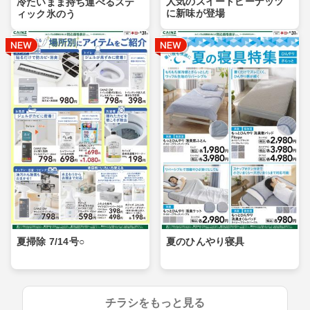
人気のスイートピーナッツ
冷たいまま持ち運べるステ
に新味が登場
ィック氷のう
夏掃除 7/14号○
夏のひんやり寝具
チラシをもっと見る