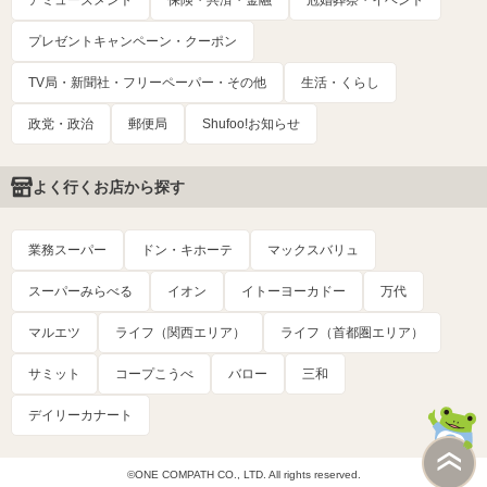
アミューズメント
保険・共済・金融
冠婚葬祭・イベント
プレゼントキャンペーン・クーポン
TV局・新聞社・フリーペーパー・その他
生活・くらし
政党・政治
郵便局
Shufoo!お知らせ
よく行くお店から探す
業務スーパー
ドン・キホーテ
マックスバリュ
スーパーみらべる
イオン
イトーヨーカドー
万代
マルエツ
ライフ（関西エリア）
ライフ（首都圏エリア）
サミット
コープこうべ
バロー
三和
デイリーカナート
©ONE COMPATH CO., LTD. All rights reserved.