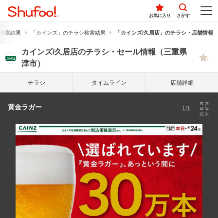
お気に入り
さがす
検索結果
「カインズ」のチラシ検索結果
「カインズ/久居店」のチラシ・店舗情報
カインズ/久居店のチラシ・セール情報（三重県
津市）
チラシ
タイム
ライン
店舗詳細
黄金ラガー
1/1
拡大