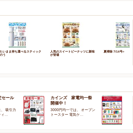
たいまま持ち運べるスティック
人気のスイートピーナッツに新味
夏掃除 7/14号○
のう
が登場
定セール
カインズ 家電均一祭
夏
開催中！
ー
、 吸引力
3000円均一では、 オーブン
夏
ティ…
トースター 電気ケ…
開