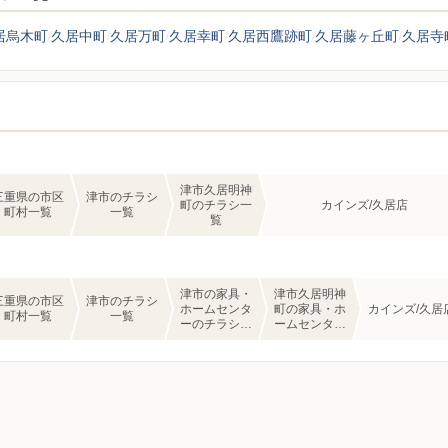
居烏木町
久居中町
久居万町
久居幸町
久居西鷹跡町
久居藤ヶ丘町
久居寺
津市久居明神
三重県の市区
津市のチラシ
町のチラシ一
カインズ/久居店
町村一覧
一覧
覧
津市の家具・
津市久居明神
三重県の市区
津市のチラシ
ホームセンタ
町の家具・ホ
カインズ/久居
町村一覧
一覧
ーのチラシ一
ームセンター
覧
のチラシ一覧