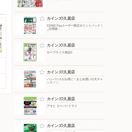
カインズ/久居店
CAINZ Payユーザー限定ポイントバック！
_日用雑…
カインズ/久居店
ロープライス保証□
カインズ/久居店
パンパースがお得に！まとめ買いの大チャ
ンス！〇
カインズ/久居店
アサヒ スーパードライ
カインズ/久居店