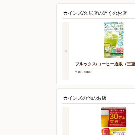
カインズ/久居店の近くのお店
ブルックス/コーヒー通販（三
〒000-0000
カインズの他のお店