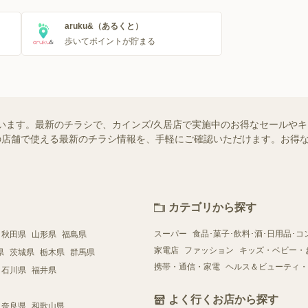
aruku&（あるくと）
歩いてポイントが貯まる
います。最新のチラシで、カインズ/久居店で実施中のお得なセールや
お近くの店舗で使える最新のチラシ情報を、手軽にご確認いただけます。お
カテゴリから探す
スーパー
食品･菓子･飲料･酒･日用品･コ
秋田県
山形県
福島県
家電店
ファッション
キッズ・ベビー・
県
茨城県
栃木県
群馬県
携帯・通信・家電
ヘルス＆ビューティ・
石川県
福井県
よく行くお店から探す
奈良県
和歌山県