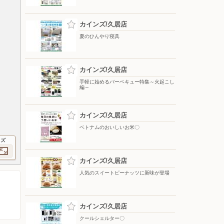
カインズ/久居店
夏のひんやり寝具
カインズ/久居店
手軽に始めるバーベキュー特集～火起こし
編～
カインズ/久居店
ベトナムのおいしいお米〇
イズ
カインズ/久居店
人気のスイートピーナッツに新味が登場
カインズ/久居店
クールシェルター〇