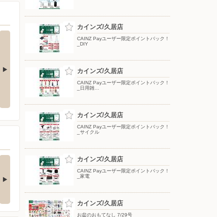
カインズ/久居店
CAINZ Payユーザー限定ポイントバック！
_DIY
カインズ/久居店
CAINZ Payユーザー限定ポイントバック！
夏のひんやり寝具
ポップアップテント
_日用雑…
カインズ/久居店
CAINZ Payユーザー限定ポイントバック！
_サイクル
の酒類合同キャンペ
カインズ/久居店
ン
CAINZ Payユーザー限定ポイントバック！
_家電
の酒類合同キャンペーン
催中！ 抽選で最大…
カインズ/久居店
お盆のおもてなし 7/29号