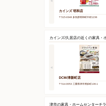
カインズ 明和店
〒515-0348 多気郡明和町中村1236
カインズ/久居店の近くの家具・
DCM/津新町店
〒514-0053 三重県津市博多町136-1
津市の家具・ホームセンターチ