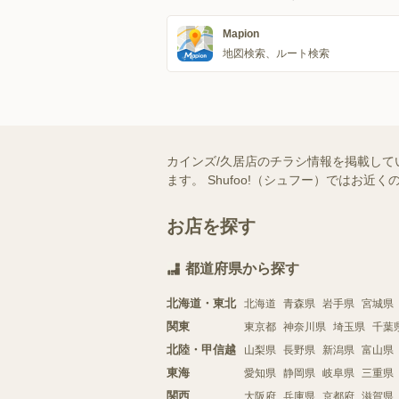
Mapion
地図検索、ルート検索
カインズ/久居店のチラシ情報を掲載して
ます。 Shufoo!（シュフー）では
お店を探す
都道府県から探す
北海道・東北
北海道
青森県
岩手県
宮城県
関東
東京都
神奈川県
埼玉県
千葉
北陸・甲信越
山梨県
長野県
新潟県
富山県
東海
愛知県
静岡県
岐阜県
三重県
関西
大阪府
兵庫県
京都府
滋賀県