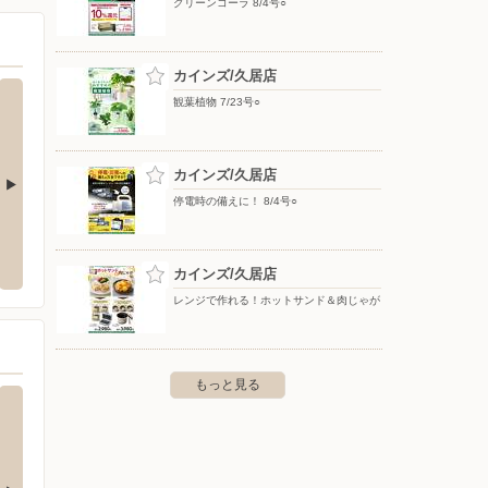
グリーンコーラ 8/4号○
カインズ/久居店
観葉植物 7/23号○
カインズ/久居店
停電時の備えに！ 8/4号○
 津片田店
オークワ 三雲店
エディ
片田井戸町6
〒515-2104 三重県松阪市小舟江町91-2
〒514-
カインズ/久居店
レンジで作れる！ホットサンド＆肉じゃが
もっと見る