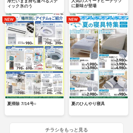
人気のスイートピーナッツ
冷たいまま持ち運べるステ
に新味が登場
ィック氷のう
夏掃除 7/14号○
夏のひんやり寝具
チラシをもっと見る