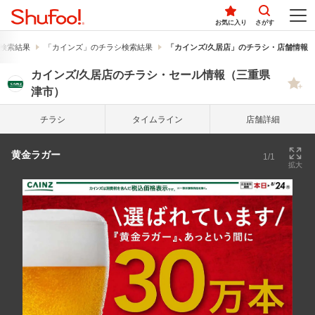
お気に入り
さがす
検索結果
「カインズ」のチラシ検索結果
「カインズ/久居店」のチラシ・店舗情報
カインズ/久居店のチラシ・セール情報（三重県
津市）
チラシ
タイム
ライン
店舗詳細
黄金ラガー
1/1
拡大