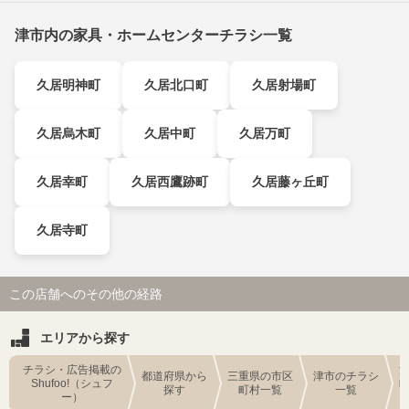
津市内の家具・ホームセンターチラシ一覧
久居明神町
久居北口町
久居射場町
久居烏木町
久居中町
久居万町
久居幸町
久居西鷹跡町
久居藤ヶ丘町
久居寺町
この店舗へのその他の経路
エリアから探す
チラシ・広告掲載の
都道府県から
三重県の市区
津市のチラシ
Shufoo!（シュフ
探す
町村一覧
一覧
ー）